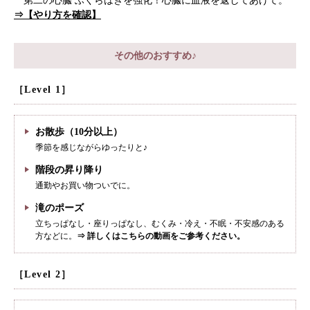
第二の心臓 ふくらはぎを強化！心臓に血液を返してあげて。
⇒【やり方を確認】
その他のおすすめ♪
［Level 1］
お散歩（10分以上）
季節を感じながらゆったりと♪
階段の昇り降り
通勤やお買い物ついでに。
滝のポーズ
立ちっぱなし・座りっぱなし、むくみ・冷え・不眠・不安感のある
方などに。
⇒ 詳しくはこちらの動画をご参考ください。
［Level 2］