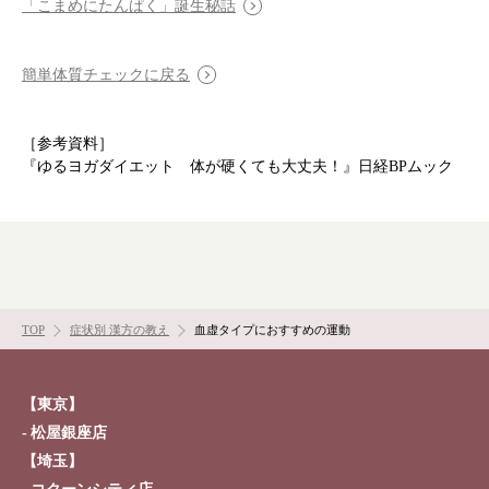
「こまめにたんぱく」誕生秘話
簡単体質チェックに戻る
［参考資料］
『ゆるヨガダイエット 体が硬くても大丈夫！』日経BPムック
TOP
症状別 漢方の教え
血虚タイプにおすすめの運動
【東京】
松屋銀座店
【埼玉】