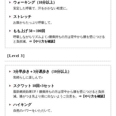
ウォーキング（10分以上）
安定した呼吸で、汗をかかない程度に。
ストレッチ
お腹からたっぷり呼吸して。
もも上げ 50～100回
呼吸しながらリズムよく♪腰痛持ちの方は背中から腰を壁につける
と負担減。
⇒【やり方を確認】
［Level 3］
3分早歩き＋3分遅歩き（10分以上）
気晴らしに楽しんで♪
スクワット 10回×3セット
脂肪燃焼効果UP！腰痛持ちの方は背中から腰を壁につけると負担
減。膝がつま先より前に出ないようご注意を。
⇒【やり方を確認】
ハイキング
自然のパワーをいただいて。