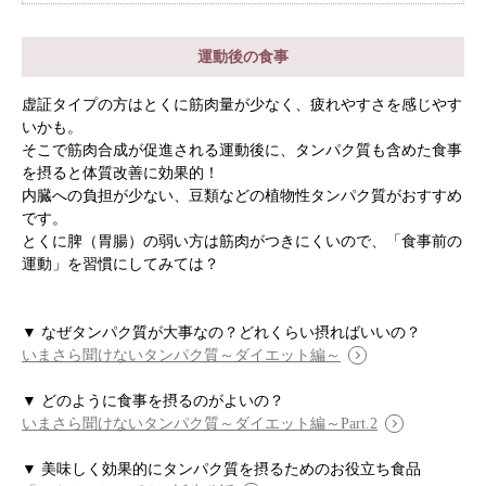
根本から身体を整えるとは
運動後の食事
症状別 漢方の教え
虚証タイプの方はとくに筋肉量が少なく、疲れやすさを感じやす
いかも。
店舗を探す
そこで筋肉合成が促進される運動後に、タンパク質も含めた食事
を摂ると体質改善に効果的！
内臓への負担が少ない、豆類などの植物性タンパク質がおすすめ
漢方みず堂とは
企業情報
です。
とくに脾（胃腸）の弱い方は筋肉がつきにくいので、「食事前の
お知らせ
イベント・講座
運動」を習慣にしてみては？
漢方を知る
皆様からのご質問
採用情報
オンラインショップ
▼ なぜタンパク質が大事なの？どれくらい摂ればいいの？
いまさら聞けないタンパク質～ダイエット編～
▼ どのように食事を摂るのがよいの？
お問い合わせ
いまさら聞けないタンパク質～ダイエット編～Part.2
▼ 美味しく効果的にタンパク質を摂るためのお役立ち食品