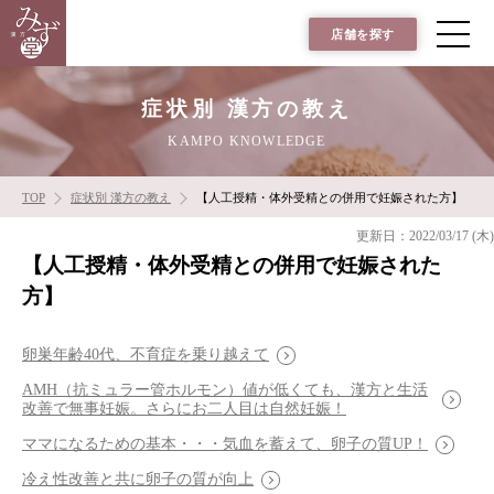
店舗を探す
症状別 漢方の教え
KAMPO KNOWLEDGE
TOP
症状別 漢方の教え
【人工授精・体外受精との併用で妊娠された方】
更新日：2022/03/17 (木)
【人工授精・体外受精との併用で妊娠された
方】
卵巣年齢40代、不育症を乗り越えて
AMH（抗ミュラー管ホルモン）値が低くても、漢方と生活
改善で無事妊娠。さらにお二人目は自然妊娠！
ママになるための基本・・・気血を蓄えて、卵子の質UP！
冷え性改善と共に卵子の質が向上