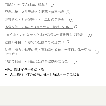
内膜が6mmでの妊娠、出産！
死産の後、体外受精と安胎薬で無事出産
卵管狭窄・卵管閉塞・・・二度のご妊娠！
体質改善して臨んだ4度目の人工授精で妊娠！
4回うまくいかなかった体外受精…体質改善して妊娠！
結婚13年目、41歳での妊娠までの道のり
禁煙＋漢方で精子の質・運動率が改善、一度目の体外受精
で妊娠！
44歳で初産！不育症には柴苓湯以外にも色々
■
妊活 関連記事一覧に戻る
■
［人工授精・体外受精と併用］解説ページに戻る