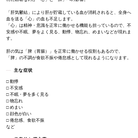
「肝気鬱結」により肝が貯蔵している血が消耗されると、全身へ
血を送る「心」の血も不足します。
「心」は精神・意識を正常に働かせる機能も担っているので、不
安感や不眠、夢をよく見る、動悸、物忘れ、めまいなどが現れま
す。
肝の気は「脾（胃腸）」を正常に働かせる役割もあるので、
「脾」の不調が食欲不振や倦怠感として現れるようになります。
主な症状
□ 動悸
□ 不安感
□ 不眠・夢を多く見る
□ 物忘れ
□ めまい
□ 顔色が白い
□ 倦怠感、食欲不振
など