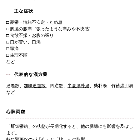
主な症状
□ 憂鬱・情緒不安定・ため息
□ 胸脇の脹痛（張ったような痛みや不快感）
□ 食欲不振・お腹の張り
□ 口が苦い、口渇
□ 頭痛
□ 生理不順
など
代表的な漢方薬
逍遙散、
加味逍遙散
、四逆散、
半夏厚朴湯
、柴朴湯、竹茹温胆湯
など
心脾両虚
「肝気鬱結」の状態が長期化すると、他の臓腑にも影響を及ぼし
ます。
特に顕著なのが「心」と「脾」への影響。