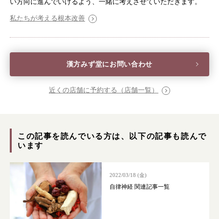
い方向に進んでいけるよう、一緒に考えさせていただきます。
採用情報
オンラインショップ
私たちが考える根本改善
お問い合わせ
漢方みず堂にお問い合わせ
近くの店舗に予約する（店舗一覧）
この記事を読んでいる方は、以下の記事も読んで
います
2022/03/18 (金)
自律神経 関連記事一覧