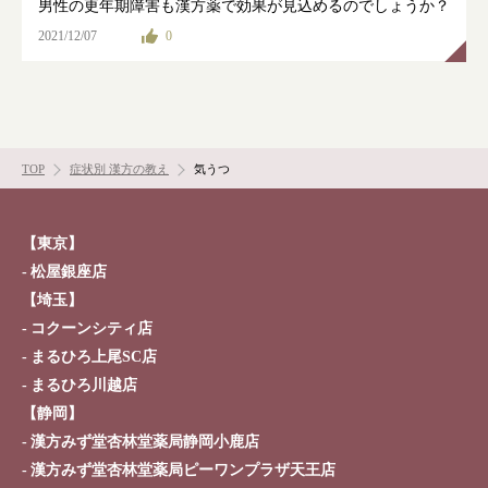
男性の更年期障害も漢方薬で効果が見込めるのでしょうか？
2021/12/07
0
TOP
症状別 漢方の教え
気うつ
【東京】
松屋銀座店
【埼玉】
コクーンシティ店
まるひろ上尾SC店
まるひろ川越店
【静岡】
漢方みず堂杏林堂薬局静岡小鹿店
漢方みず堂杏林堂薬局ピーワンプラザ天王店