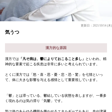
更新日：2021/10/14 (木)
気うつ
漢方的な原因
漢方では
「凡そ病は、鬱によりておこること多し」
といわれ、精
神的な要素で起こる疾患は非常に多いと考えられています。
とくに漢方では「怒・喜・思・憂・悲・恐・驚」を七情といっ
て、体に大きな影響を与える感情として重要視しています。
「鬱」とは滞っている、鬱結している状態を表しますが、一番多
く現れるのは気の滞り「気鬱」です。
気は体のあらゆる機能を働かせるエネルギーでもあり、血や津液