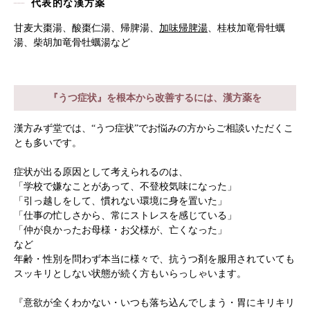
代表的な漢方薬
甘麦大棗湯、酸棗仁湯、帰脾湯、
加味帰脾湯
、桂枝加竜骨牡蠣
湯、柴胡加竜骨牡蠣湯など
『うつ症状』を根本から改善するには、漢方薬を
漢方みず堂では、“うつ症状”でお悩みの方からご相談いただくこ
とも多いです。
症状が出る原因として考えられるのは、
「学校で嫌なことがあって、不登校気味になった」
「引っ越しをして、慣れない環境に身を置いた」
「仕事の忙しさから、常にストレスを感じている」
「仲が良かったお母様・お父様が、亡くなった」
など
年齢・性別を問わず本当に様々で、抗うつ剤を服用されていても
スッキリとしない状態が続く方もいらっしゃいます。
『意欲が全くわかない・いつも落ち込んでしまう・胃にキリキリ