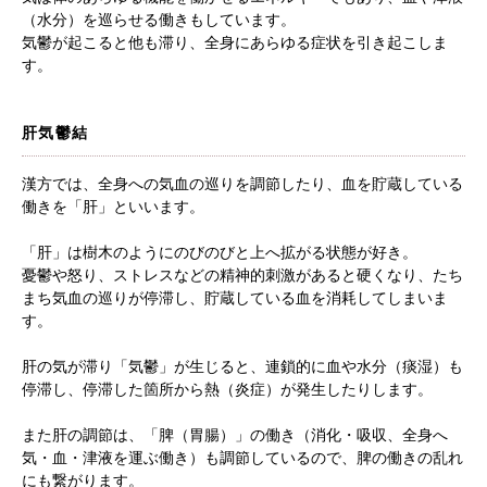
（水分）を巡らせる働きもしています。
気鬱が起こると他も滞り、全身にあらゆる症状を引き起こしま
す。
肝気鬱結
漢方では、全身への気血の巡りを調節したり、血を貯蔵している
働きを「肝」といいます。
「肝」は樹木のようにのびのびと上へ拡がる状態が好き。
憂鬱や怒り、ストレスなどの精神的刺激があると硬くなり、たち
まち気血の巡りが停滞し、貯蔵している血を消耗してしまいま
す。
肝の気が滞り「気鬱」が生じると、連鎖的に血や水分（痰湿）も
停滞し、停滞した箇所から熱（炎症）が発生したりします。
また肝の調節は、「脾（胃腸）」の働き（消化・吸収、全身へ
気・血・津液を運ぶ働き）も調節しているので、脾の働きの乱れ
にも繋がります。