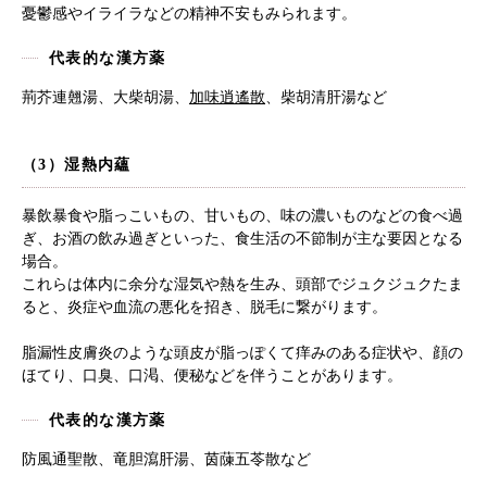
憂鬱感やイライラなどの精神不安もみられます。
代表的な漢方薬
荊芥連翹湯、大柴胡湯、
加味逍遙散
、柴胡清肝湯など
（3）湿熱内蘊
暴飲暴食や脂っこいもの、甘いもの、味の濃いものなどの食べ過
ぎ、お酒の飲み過ぎといった、食生活の不節制が主な要因となる
場合。
これらは体内に余分な湿気や熱を生み、頭部でジュクジュクたま
ると、炎症や血流の悪化を招き、脱毛に繋がります。
脂漏性皮膚炎のような頭皮が脂っぽくて痒みのある症状や、顔の
ほてり、口臭、口渇、便秘などを伴うことがあります。
代表的な漢方薬
防風通聖散、竜胆瀉肝湯、茵蔯五苓散など