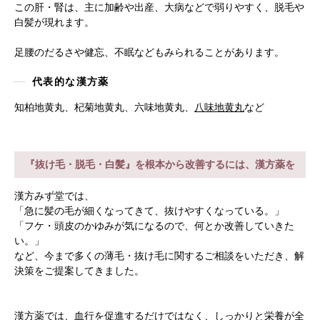
この肝・腎は、主に加齢や出産、大病などで弱りやすく、脱毛や
白髪が現れます。
足腰のだるさや健忘、不眠などもみられることがあります。
代表的な漢方薬
知柏地黄丸、杞菊地黄丸、六味地黄丸、
八味地黄丸
など
『抜け毛・脱毛・白髪』を根本から改善するには、漢方薬を
漢方みず堂では、
「急に髪の毛が細くなってきて、抜けやすくなっている。」
「フケ・頭皮のかゆみが気になるので、何とか改善していきた
い。」
など、今まで多くの薄毛・抜け毛に関するご相談をいただき、解
決策をご提案してきました。
漢方薬では、血行を促進するだけではなく、しっかりと栄養が全