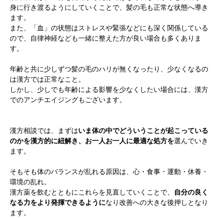
身に行き渡るようにしていくことで、髪の毛も正常な状態へ導き
ます。
また、「血」の状態はストレスや緊張などにも深く関係している
根本から身体を整えるとは
ので、自律神経なども一緒に整えた方が良い場合も多くありま
す。
症状別 漢方の教え
年齢と共に少しずつ髪の毛のハリが無くなったり、少なくなるの
は漢方では正常なこと。
店舗を探す
しかし、少しでも年齢による影響を少なくしたい場合には、漢方
でのアンチエイジングもございます。
漢方みず堂とは
企業情報
漢方相談では、まずは
いま体の中でどういうことが起こっている
お知らせ
イベント・講座
のかを漢方的に紐解き、お一人お一人に最適な処方を
選んでいき
ます。
漢方を知る
皆様からのご質問
採用情報
オンラインショップ
そもそも体のバランスが乱れる原因は、心・食事・運動・休養・
環境の乱れ。
漢方薬を飲むとともにこれらを見直していくことで、
自分の良く
なる力をより発揮できるように
なり改善への大きな後押しとなり
お問い合わせ
ます。