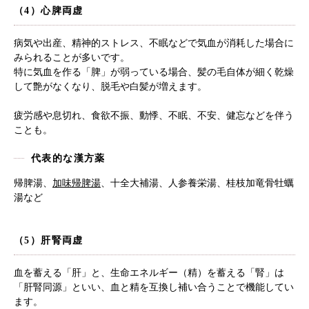
（4）心脾両虚
病気や出産、精神的ストレス、不眠などで気血が消耗した場合に
みられることが多いです。
特に気血を作る「脾」が弱っている場合、髪の毛自体が細く乾燥
して艶がなくなり、脱毛や白髪が増えます。
疲労感や息切れ、食欲不振、動悸、不眠、不安、健忘などを伴う
ことも。
代表的な漢方薬
帰脾湯、
加味帰脾湯
、十全大補湯、人参養栄湯、桂枝加竜骨牡蠣
湯など
（5）肝腎両虚
血を蓄える「肝」と、生命エネルギー（精）を蓄える「腎」は
「肝腎同源」といい、血と精を互換し補い合うことで機能してい
ます。