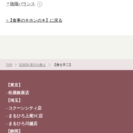
漢方を知る
皆様からのご質問
＊陰陽バランス
採用情報
オンラインショップ
<【食事のキホンのキ】に戻る
お問い合わせ
TOP
症状別 漢方の教え
【身土不二】
【東京】
松屋銀座店
【埼玉】
コクーンシティ店
まるひろ上尾SC店
まるひろ川越店
【静岡】