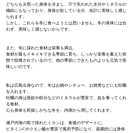
どちらも火照った身体を冷まし、汗で失われた水分やミネラルの
補給にもなっており、身体が欲している分、余計に美味しく感じ
られます。
しかし、これらを冬に食べようとは思いません。冬の身体には合
わず、美味しく感じないからです。
また、旬に採れた食材は栄養も満点。
食材が最もイキイキできる季節に育ち、しっかり栄養を蓄えた状
態で収穫されているので、他の季節にできたものよりも元気で美
味しいのです。
私は広島出身なので、冬はお鍋やシチュー、お雑煮などにも牡蠣
を入れます。
牡蠣の身は亜鉛や鉄分などのミネラルが豊富で、血を養ってくれ
る食材。
心も身体も乾燥しがちな冬を、内側から潤してくれます。
瀬戸内海の島で採れたミカンは、食後のデザートに。
ビタミンCやクエン酸が豊富で風邪予防になり、薬膳的には身体