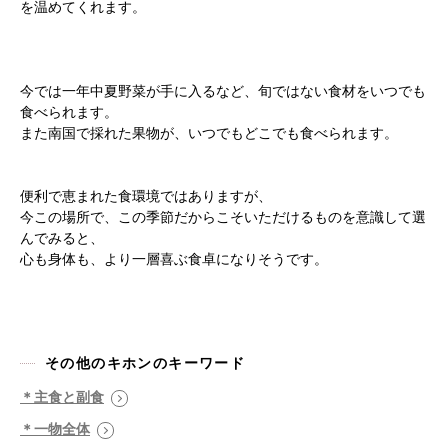
を温めてくれます。
今では一年中夏野菜が手に入るなど、旬ではない食材をいつでも
食べられます。
また南国で採れた果物が、いつでもどこでも食べられます。
便利で恵まれた食環境ではありますが、
根本から身体を整えるとは
今この場所で、この季節だからこそいただけるものを意識して選
んでみると、
心も身体も、より一層喜ぶ食卓になりそうです。
症状別 漢方の教え
店舗を探す
その他のキホンのキーワード
漢方みず堂とは
企業情報
＊主食と副食
お知らせ
イベント・講座
＊一物全体