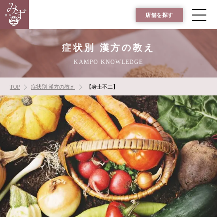
店舗を探す
症状別 漢方の教え
KAMPO KNOWLEDGE
TOP
症状別 漢方の教え
【身土不二】