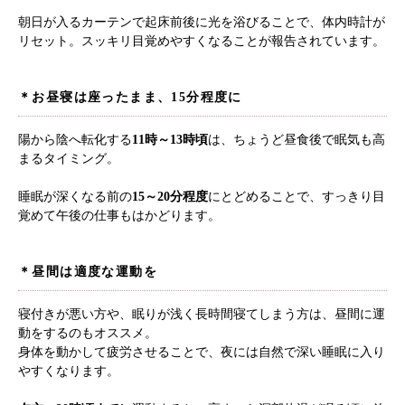
朝日が入るカーテンで起床前後に光を浴びることで、体内時計が
リセット。スッキリ目覚めやすくなることが報告されています。
根本から身体を整えるとは
症状別 漢方の教え
＊お昼寝は座ったまま、15分程度に
店舗を探す
陽から陰へ転化する
11時～13時頃
は、ちょうど昼食後で眠気も高
まるタイミング。
漢方みず堂とは
企業情報
睡眠が深くなる前の
15～20分程度
にとどめることで、すっきり目
覚めて午後の仕事もはかどります。
お知らせ
イベント・講座
漢方を知る
皆様からのご質問
＊昼間は適度な運動を
採用情報
オンラインショップ
寝付きが悪い方や、眠りが浅く長時間寝てしまう方は、昼間に運
動をするのもオススメ。
お問い合わせ
身体を動かして疲労させることで、夜には自然で深い睡眠に入り
やすくなります。