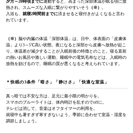
夕方～20時頃までに
運動すると、高まった深部体温が眠る頃に放
熱され、スムーズな入眠に繋がりやすいそう
（※）
。
入浴も、
就寝2時間前までに
済ませると寝付きがよくなると言わ
れています。
（※）
脳や内臓の体温「深部体温」は、日中、体表面の「皮膚体
温」より3～5℃高い状態。夜になると深部から皮膚へ放熱が起こ
り、体温差が減少することが入眠前後の特徴とのこと。寝る直前
の熱いお風呂や激しい運動、睡眠中の電気毛布などは、入眠時の
放熱を妨げるので、睡眠の質が悪くなると考えられています。
＊快眠の3条件「暗さ」「静けさ」「快適な室温」
真っ暗では不安な方は、足元に最小限の明かりを。
スマホのブルーライトは、体内時計を乱すのでoffに。
テレビは消して、音楽はオフタイマーの利用を。
就寝中も暑すぎず寒すぎないよう、季節に合わせて室温・湿度を
調節しましょう。