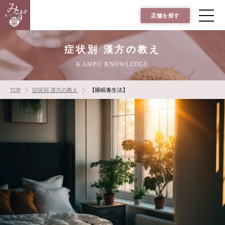
店舗を探す
症状別 漢方の教え
KAMPO KNOWLEDGE
TOP
症状別 漢方の教え
【睡眠養生法】