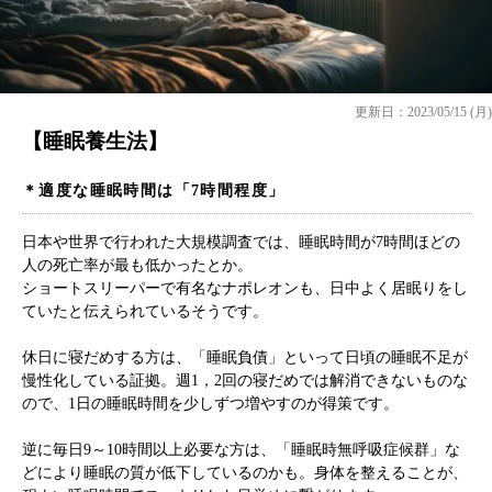
更新日：2023/05/15 (月)
【睡眠養生法】
＊適度な睡眠時間は「7時間程度」
日本や世界で行われた大規模調査では、睡眠時間が7時間ほどの
人の死亡率が最も低かったとか。
ショートスリーパーで有名なナポレオンも、日中よく居眠りをし
ていたと伝えられているそうです。
休日に寝だめする方は、「睡眠負債」といって日頃の睡眠不足が
慢性化している証拠。週1，2回の寝だめでは解消できないものな
ので、1日の睡眠時間を少しずつ増やすのが得策です。
逆に毎日9～10時間以上必要な方は、「睡眠時無呼吸症候群」な
どにより睡眠の質が低下しているのかも。身体を整えることが、