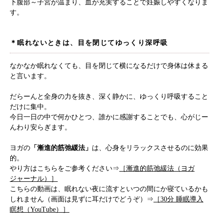
下腹部～子宮が温まり、血が充実することで妊娠しやすくなりま
す。
＊眠れないときは、目を閉じてゆっくり深呼吸
なかなか眠れなくても、目を閉じて横になるだけで身体は休まる
と言います。
だらーんと全身の力を抜き、深く静かに、ゆっくり呼吸すること
だけに集中。
今日一日の中で何かひとつ、誰かに感謝することでも、心がじー
んわり安らぎます。
ヨガの
「漸進的筋弛緩法」
は、心身をリラックスさせるのに効果
的。
やり方はこちらをご参考ください⇒
［漸進的筋弛緩法（ヨガ
ジャーナル）］
こちらの動画は、眠れない夜に流すといつの間にか寝ているかも
しれません（画面は見ずに耳だけでどうぞ）⇒
［30分 睡眠導入
瞑想（YouTube）］