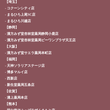
【埼玉】
コクーンシティ店
まるひろ上尾SC店
まるひろ川越店
【静岡】
漢方みず堂杏林堂薬局静岡小鹿店
漢方みず堂杏林堂薬局ピーワンプラザ天王店
【大阪】
漢方みず堂サエラ薬局本町店
【福岡】
天神ソラリアステージ店
博多マルイ店
西新店
新生堂薬局五条店
【佐賀】
溝上薬局本店
【熊本】