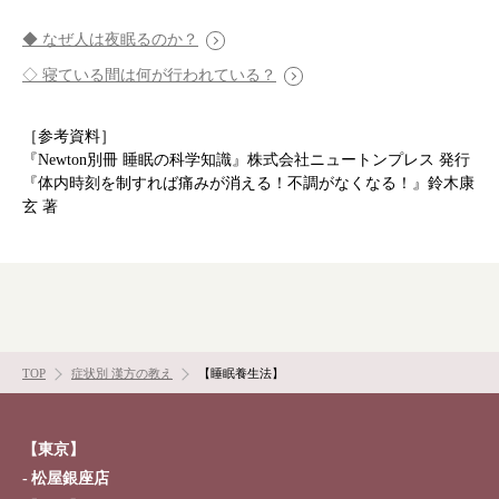
◆ なぜ人は夜眠るのか？
◇ 寝ている間は何が行われている？
［参考資料］
『Newton別冊 睡眠の科学知識』株式会社ニュートンプレス 発行
『体内時刻を制すれば痛みが消える！不調がなくなる！』鈴木康
玄 著
TOP
症状別 漢方の教え
【睡眠養生法】
【東京】
松屋銀座店