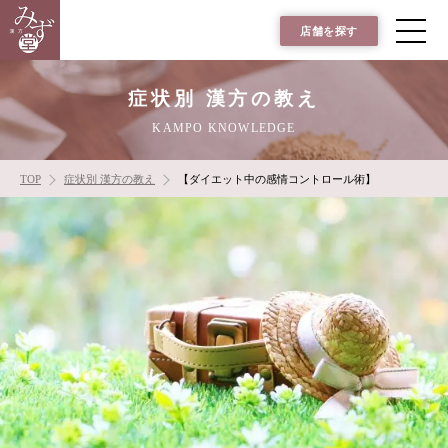
店舗を探す
症状別 漢方の教え
KAMPO KNOWLEDGE
TOP
症状別 漢方の教え
【ダイエット中の感情コントロール術】