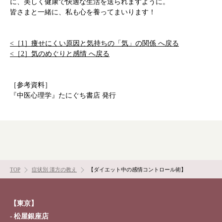
に、美しく健康で快適な生活を送られますように。
皆さまと一緒に、私も心を養ってまいります！
<［1］痩せにくい原因と気持ちの「気」の関係 へ戻る
<［2］気のめぐりと感情 へ戻る
［参考資料］
『中医心理学』たにぐち書店 発行
TOP
症状別 漢方の教え
【ダイエット中の感情コントロール術】
【東京】
松屋銀座店