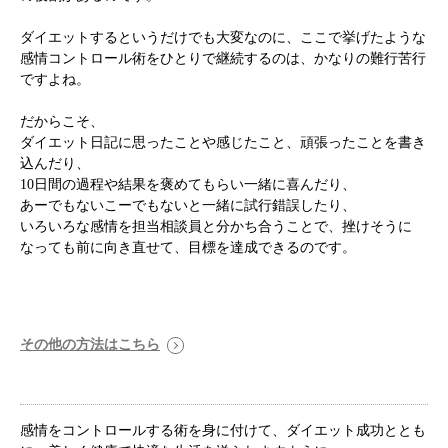
ダイエットするというだけでも大変なのに、ここで挙げたような
根本から身体を整えるとは
感情コントロール術をひとりで継続するのは、かなりの難行苦行
ですよね。
症状別 漢方の教え
だからこそ、
ダイエット日記に思ったことや感じたこと、頑張ったことを書き
店舗を探す
込んだり、
10日間の過程や結果を褒めてもらい一緒に喜んだり、
あーでもないこーでもないと一緒に試行錯誤したり、
漢方みず堂とは
企業情報
いろいろな感情を担当相談員と分かち合うことで、挫けそうに
なっても前に向き直せて、目標を達成できるのです。
お知らせ
イベント・講座
漢方を知る
皆様からのご質問
採用情報
オンラインショップ
その他の方法はこちら
お問い合わせ
感情をコントロールする術を身に付けて、ダイエット成功ととも