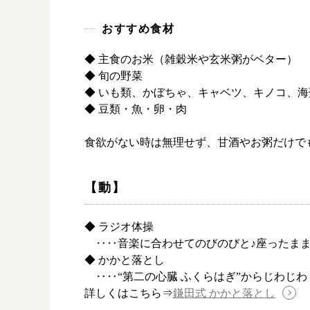
おすすめ食材
◆ 主食のお米（雑穀米や玄米粥がベター）
◆ 旬の野菜
◆ いも類、かぼちゃ、キャベツ、キノコ、海
◆ 豆類・魚・卵・肉
食欲がない時は無理せず、甘酒やお粥だけで
【動】
漢方み
◆ ラジオ体操
‥‥音楽に合わせてのびのびと♪座ったまま
お知ら
◆ かかと落とし
漢方を
‥‥“第二の心臓 ふくらはぎ”からじわじ
詳しくはこちら⇒
鎌田式 かかと落とし
採用情