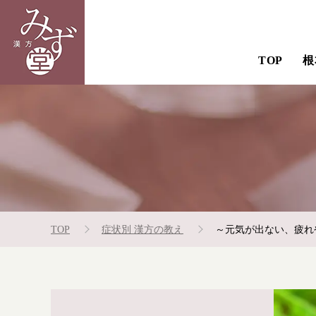
TOP
根
TOP
症状別 漢方の教え
～元気が出ない、疲れ