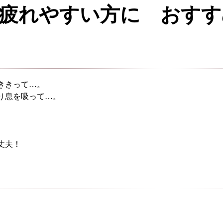
疲れやすい方に おすす
ききって…。
り息を吸って…。
丈夫！