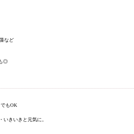
根本から身体を整えるとは
藻など
症状別 漢方の教え
も◎
店舗を探す
ず堂とは
企業情報
でもOK
せ
イベント・講座
知る
皆様からのご質問
わ・いきいきと元気に。
報
オンラインショップ