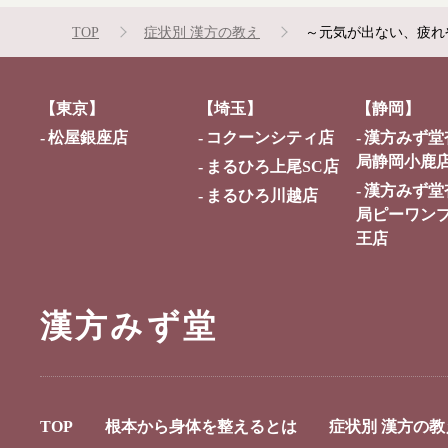
TOP
症状別 漢方の教え
～元気が出ない、疲れ
【東京】
【埼玉】
【静岡】
松屋銀座店
コクーンシティ店
漢方みず堂
局静岡小鹿
まるひろ上尾SC店
漢方みず堂
まるひろ川越店
局ピーワン
王店
漢方みず堂
TOP
根本から身体を整えるとは
症状別 漢方の教