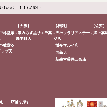
やすい方に おすすめ養生～
【大阪】
【福岡】
【佐賀】
杏林堂薬
漢方みず堂サエラ薬
天神ソラリアステー
溝上薬
店
局本町店
ジ店
杏林堂薬
博多マルイ店
プラザ天
西新店
新生堂薬局五条店
え
店舗を探す