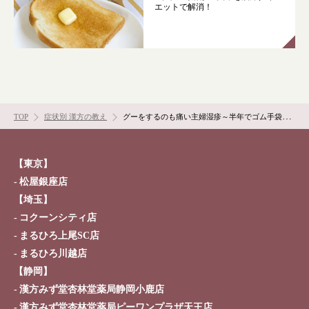
エットで解消！
TOP
症状別 漢方の教え
グーをするのも痛い主婦湿疹～半年でゴム手袋なしで洗い物～
【東京】
松屋銀座店
【埼玉】
コクーンシティ店
まるひろ上尾SC店
まるひろ川越店
【静岡】
漢方みず堂杏林堂薬局静岡小鹿店
漢方みず堂杏林堂薬局ピーワンプラザ天王店