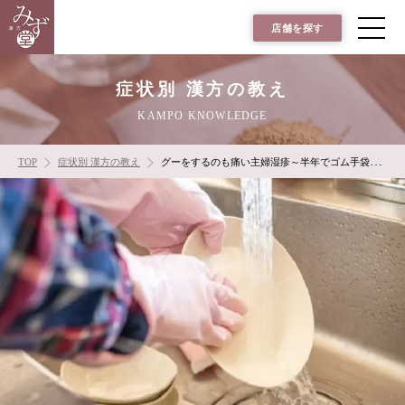
店舗を探す
症状別 漢方の教え
KAMPO KNOWLEDGE
TOP
症状別 漢方の教え
グーをするのも痛い主婦湿疹～半年でゴム手袋なしで洗い物～