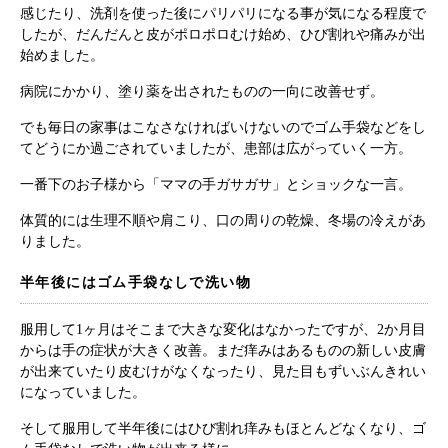
感じたり、洗剤を使った後にパリパリになる事が気になる程度で
したが、だんだんと皮がポロポロむけ始め、ひび割れや痛みが出
始めました。
病院にかかり、塗り薬を出されたものの一向に改善せず。
でも毎日の家事はこなさなければいけないのでゴム手袋などをし
てどうにか過ごされていましたが、患部は広がっていく一方。
一番下のお子様から「ママの手ガサガサ」とショックな一言。
体質的には生理不順や肩こり、口の周りの乾燥、冬場の冷えがあ
りました。
半年後にはゴム手袋なしで洗い物
服用して1ヶ月はそこまで大きな変化はなかったですが、2か月目
からは手の症状が大きく改善。まだ痒みはあるものの新しい皮膚
が出来ていたり皮むけがなくなったり、見た目もずいぶんきれい
になっていました。
そして服用して半年後にはひび割れ痒みもほとんどなくなり、ゴ