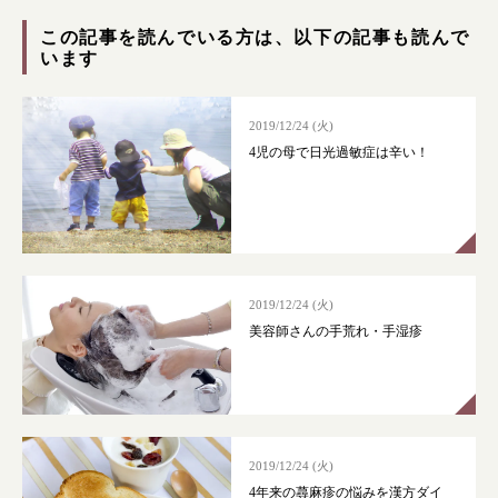
症状別 漢方の教え
この記事を読んでいる方は、以下の記事も読んで
います
店舗を探す
2019/12/24 (火)
漢方みず堂とは
企業情報
4児の母で日光過敏症は辛い！
お知らせ
イベント・講座
漢方を知る
皆様からのご質問
採用情報
オンラインショップ
2019/12/24 (火)
美容師さんの手荒れ・手湿疹
お問い合わせ
2019/12/24 (火)
4年来の蕁麻疹の悩みを漢方ダイ