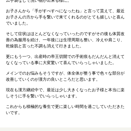
ム手袋なしで洗い物が出来る様に。
お子さんから「手がすべすべになったね」と言って貰えて、最近
お子さんの方から手を繋いで来てくれるのがとても嬉しいと喜ん
でいました。
そして症状はほとんどなくなっていったのですがその後も体質改
善の為服用を続け、一年後には生理周期も整い、冷えや肩こり、
乾燥肌と言った不調も消えて行きました。
更にもう一つ、出産時の帝王切開での手術痕もだんだんと消えて
なくなっている事に大変驚いて喜んでいらっしゃいました。
メインでのお悩みもそうですが、体全体が整う事で色々な部分が
改善していくのが漢方の良いところだと思います。
現在も漢方継続中で、最近は少し大きくなったお子様と本当に楽
しそうに手を繋いでいらっしゃいます。
これからも積極的な養生で更に楽しい時間を過ごしていただきた
いです。
根本から身体を整えるとは