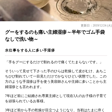
更新日：2019/12/24 (火)
グーをするのも痛い主婦湿疹～半年でゴム手袋
なしで洗い物～
水仕事をする人に多い手湿疹
「手をグーにするだけで割れるので痛くてたまらないです。」
そういって見せて下さった手のひらは乾燥して皮がむけ、あちこ
ちひび割れていて一目見ただけでかなりひどい状態でした。この
方のような手湿疹は手を使う美容師さんや主婦に多いことから主
婦湿疹とも言われます。
7年ほど前にご結婚され専業主婦として現在3人のお子様の子育て
を頑張られているお客様。
3年ほど前から手の乾燥が目立つようになり、当初はたまに痒く