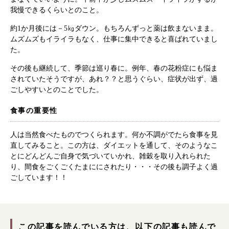
我慢できるくらいとのこと。
約1か月後には－5㎏ダウン。もちろんずっと薬は飲まないまま。
ムズムズもイライラもなく、仕事に集中できると喜ばれていまし
た。
その後も継続して、季節は巡り春に。例年、春の花粉症にも悩ま
されていたそうですが、あれ？？と思うぐらい、症状が出ず、過
ごしやすいとのことでした。
食事の重要性
人は当然食べたものでつくられます。何か不調がでたら食事を見
直してみること。この方は、ダイエットを通して、そのようなこ
とにどんどんご自身で気づいていかれ、雑穀を取り入れられた
根本から身体を整えるとは
り、間食をごくごくたまににされたり・・・その後も調子よく過
ごしています！！
症状別 漢方の教え
店舗を探す
この記事を読んでいる方は、以下の記事も読んで