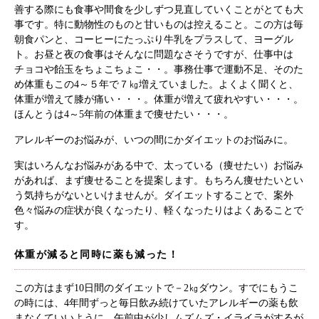
善する際にも食事や間食を少しずつ見直していくことがとても大
事です。特に動物性のものと甘いものは控えること。この方は毎
朝食パンと、コーヒーにたっぷり牛乳をプラスして、ヨーグル
ト。お昼と夜の食事はそんなに問題なさそうですが、仕事中は
チョコや飴玉をちょこちょこ・・。事務仕事で運動不足、そのた
め体重もこの4～５年で７㎏増えていました。よくよく聞くと、
体重が増えて膝が痛い・・・。体重が増えて疲れやすい・・・。
ほんとうは4～5年前の体重まで痩せたい・・・。
アレルギーのお悩みが、いつの間にかダイエットのお悩みに。
実はいろんなお悩みがある中で、太っている（痩せたい）お悩み
があれば、まず痩せることを提案します。もちろん痩せたいとい
う気持ちがないといけませんが。ダイエットすることで、案外
色々悩みの症状が良くなったり、軽くなったりはよくあることで
す。
体重が減ると同時に薬も減った！
この方はまず10日間のダイエットで－2㎏ダウン。すでにもうこ
の時には、4年間ずっと毎日飲み続けていたアレルギーの薬も飲
まなくていいように。午前中が少しムズムズ・イライラがするが