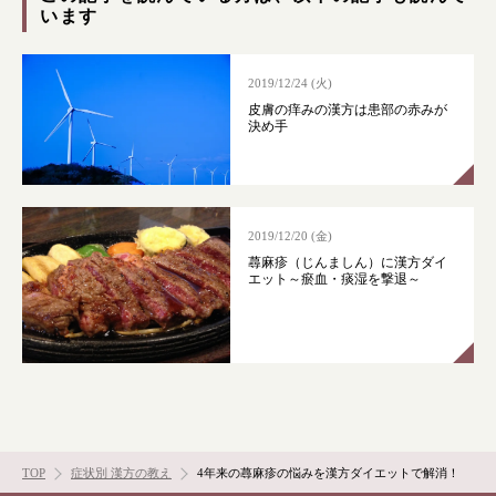
います
漢方みず堂とは
企業情報
お知らせ
イベント・講座
2019/12/24 (火)
皮膚の痒みの漢方は患部の赤みが
漢方を知る
皆様からのご質問
決め手
採用情報
オンラインショップ
お問い合わせ
2019/12/20 (金)
蕁麻疹（じんましん）に漢方ダイ
エット～瘀血・痰湿を撃退～
TOP
症状別 漢方の教え
4年来の蕁麻疹の悩みを漢方ダイエットで解消！