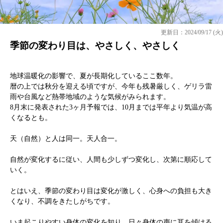
更新日：2024/09/17 (火)
季節の変わり目は、やさしく、やさしく
地球温暖化の影響で、夏が長期化しているここ数年。
暦の上では秋分を迎える頃ですが、今年も残暑厳しく、ゲリラ雷
雨や台風など熱帯地域のような気候がみられます。
8月末に発表された3ヶ月予報では、10月までは平年より気温が高
くなるとも。
天（自然）と人は同一。天人合一。
自然が変化するに従い、人間も少しずつ変化し、次第に順応して
いく。
とはいえ、季節の変わり目は変化が激しく、心身への負担も大き
くなり、不調をきたしがちです。
いま起こりやすい身体の変化を知り、日々身体の声に耳を傾ける