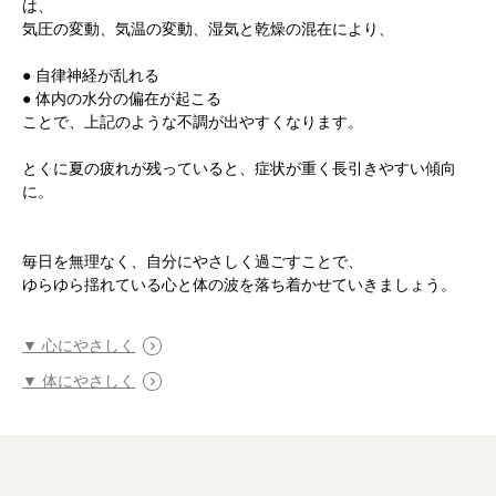
は、
気圧の変動、気温の変動、湿気と乾燥の混在により、
● 自律神経が乱れる
● 体内の水分の偏在が起こる
ことで、上記のような不調が出やすくなります。
根本から身体を整えるとは
とくに夏の疲れが残っていると、症状が重く長引きやすい傾向
に。
症状別 漢方の教え
店舗を探す
毎日を無理なく、自分にやさしく過ごすことで、
ゆらゆら揺れている心と体の波を落ち着かせていきましょう。
漢方みず堂とは
企業情報
▼ 心にやさしく
お知らせ
イベント・講座
▼ 体にやさしく
漢方を知る
皆様からのご質問
採用情報
オンラインショップ