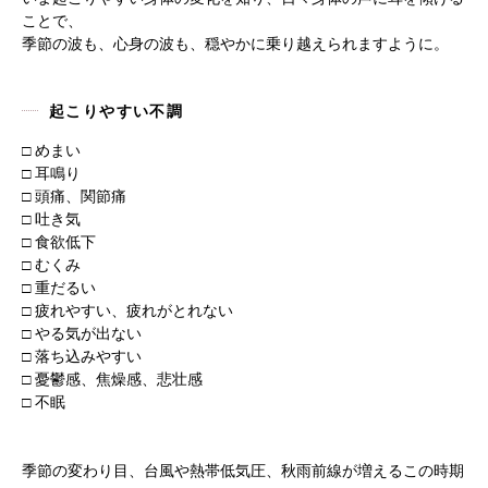
ことで、
季節の波も、心身の波も、穏やかに乗り越えられますように。
起こりやすい不調
□ めまい
□ 耳鳴り
□ 頭痛、関節痛
□ 吐き気
□ 食欲低下
□ むくみ
□ 重だるい
□ 疲れやすい、疲れがとれない
□ やる気が出ない
□ 落ち込みやすい
□ 憂鬱感、焦燥感、悲壮感
□ 不眠
季節の変わり目、台風や熱帯低気圧、秋雨前線が増えるこの時期