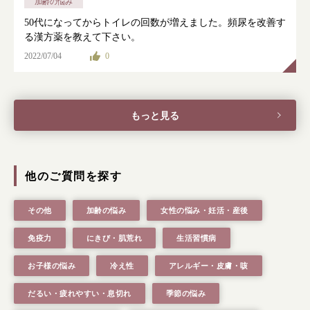
加齢の悩み
根本から身体を整えるとは
50代になってからトイレの回数が増えました。頻尿を改善す
る漢方薬を教えて下さい。
症状別 漢方の教え
2022/07/04
0
店舗を探す
もっと見る
漢方みず堂とは
企業情報
お知らせ
イベント・講座
他のご質問を探す
漢方を知る
皆様からのご質問
採用情報
オンラインショップ
その他
加齢の悩み
女性の悩み・妊活・産後
免疫力
にきび・肌荒れ
生活習慣病
お問い合わせ
お子様の悩み
冷え性
アレルギー・皮膚・咳
だるい・疲れやすい・息切れ
季節の悩み