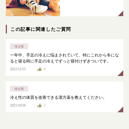
この記事に関連したご質問
根本から身体を整えるとは
冷え性
症状別 漢方の教え
一年中、手足の冷えに悩まされていて、特にこれから冬にな
ると寝る時に手足の冷えでずっと寝付けずきついです。
店舗を探す
2022/12/15
0
漢方みず堂とは
企業情報
冷え性
お知らせ
イベント・講座
冷え性の体質を改善できる漢方薬を教えてください。
漢方を知る
皆様からのご質問
2021/10/26
2
採用情報
オンラインショップ