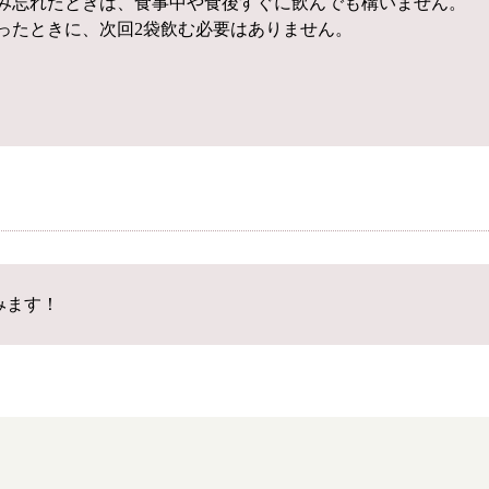
み忘れたときは、食事中や食後すぐに飲んでも構いません。
ったときに、次回2袋飲む必要はありません。
みます！
根本から身体を整えるとは
症状別 漢方の教え
店舗を探す