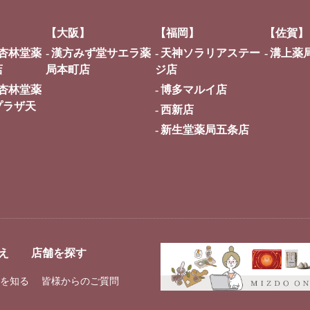
【大阪】
【福岡】
【佐賀】
杏林堂薬
漢方みず堂サエラ薬
天神ソラリアステー
溝上薬
店
局本町店
ジ店
杏林堂薬
博多マルイ店
プラザ天
西新店
新生堂薬局五条店
え
店舗を探す
を知る
皆様からのご質問