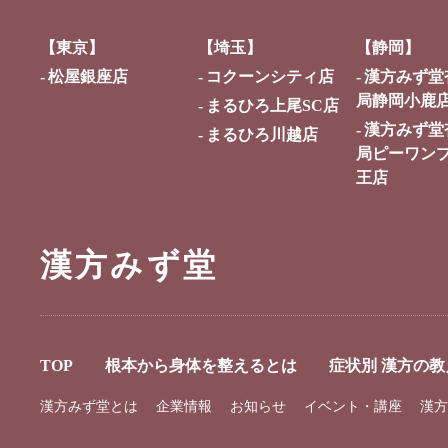
【東京】
【埼玉】
【静岡】
松屋銀座店
コクーンシティ店
漢方みず堂
局静岡小鹿
まるひろ上尾SC店
漢方みず堂
まるひろ川越店
局ピーワン
王店
漢方みず堂
TOP
根本から身体を整えるとは
症状別 漢方の教
漢方みず堂とは
企業情報
お知らせ
イベント・講座
漢方