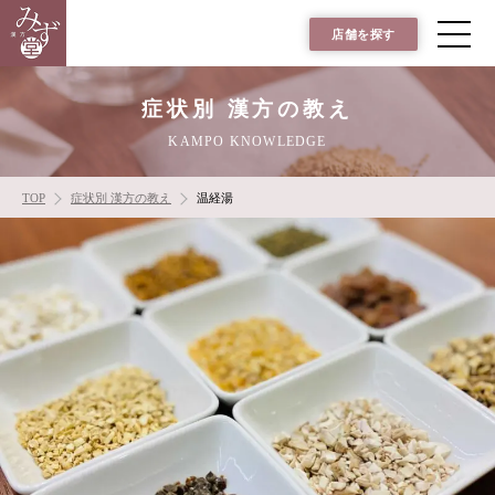
店舗を探す
症状別 漢方の教え
KAMPO KNOWLEDGE
TOP
症状別 漢方の教え
温経湯