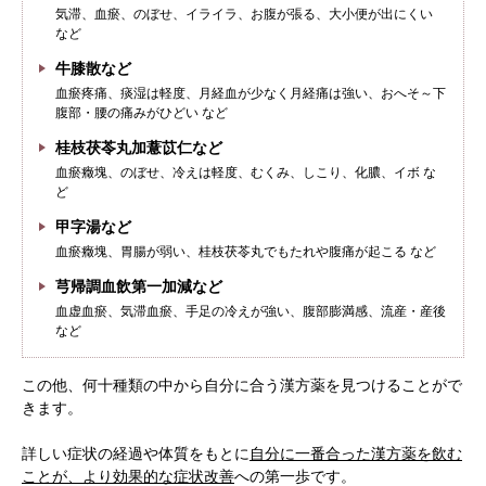
気滞、血瘀、のぼせ、イライラ、お腹が張る、大小便が出にくい
など
牛膝散など
血瘀疼痛、痰湿は軽度、月経血が少なく月経痛は強い、おへそ～下
腹部・腰の痛みがひどい など
桂枝茯苓丸加薏苡仁など
血瘀癥塊、のぼせ、冷えは軽度、むくみ、しこり、化膿、イボ な
ど
甲字湯など
血瘀癥塊、胃腸が弱い、桂枝茯苓丸でもたれや腹痛が起こる など
根本から身体を整えるとは
芎帰調血飲第一加減など
血虚血瘀、気滞血瘀、手足の冷えが強い、腹部膨満感、流産・産後
症状別 漢方の教え
など
店舗を探す
この他、何十種類の中から自分に合う漢方薬を見つけることがで
きます。
漢方みず堂とは
企業情報
詳しい症状の経過や体質をもとに
自分に一番合った漢方薬を飲む
ことが、より効果的な症状改善
への第一歩です。
お知らせ
イベント・講座