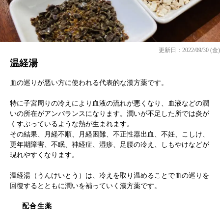
更新日：2022/09/30 (金)
温経湯
血の巡りが悪い方に使われる代表的な漢方薬です。
特に子宮周りの冷えにより血液の流れが悪くなり、血液などの潤
いの所在がアンバランスになります。潤いが不足した所では炎が
くすぶっているような熱が生まれます。
その結果、月経不順、月経困難、不正性器出血、不妊、こしけ、
更年期障害、不眠、神経症、湿疹、足腰の冷え、しもやけなどが
現れやすくなります。
温経湯（うんけいとう）は、冷えを取り温めることで血の巡りを
回復するとともに潤いを補っていく漢方薬です。
配合生薬