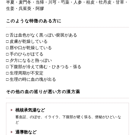
半夏・麦門冬・当帰・川芎・芍薬・人参・桂皮・牡丹皮・甘草・
生姜・呉茱萸・阿膠
このような特徴のある方に
□ 舌は血色がなく黒っぽい瘀斑がある
□ 皮膚が乾燥している
□ 唇や口が乾燥している
□ 手のひらがほてる
□ 夕方になると熱っぽい
□ 下腹部が冷えて痛む・ひきつる・張る
□ 生理周期が不安定
□ 生理の時に血の塊が出る
その他の血の巡りが悪い方の漢方薬
桃核承気湯など
蓄血証、のぼせ、イライラ、下腹部が硬く張る、便秘がひどい な
ど
通導散など