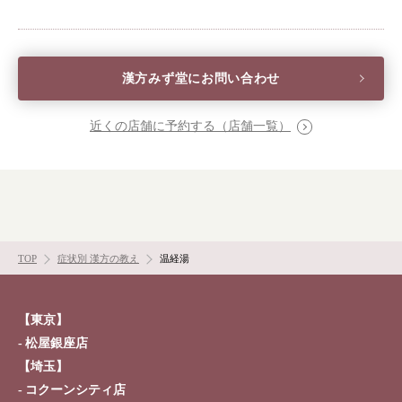
漢方を知る
皆様からのご質問
採用情報
オンラインショップ
漢方みず堂にお問い合わせ
近くの店舗に予約する（店舗一覧）
お問い合わせ
TOP
症状別 漢方の教え
温経湯
【東京】
松屋銀座店
【埼玉】
コクーンシティ店