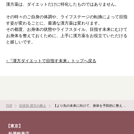
漢方薬は、ダイエットだけに特化したものではありません。
その時々のご自身の体調や、ライフステージの転換によって目指
根本から身体を整えるとは
す姿が変わるごとに、最適な漢方薬は変わります。
その都度、お身体の状態やライフスタイル、目指す未来にむけて
症状別 漢方の教え
お身体を整えておくために、上手に漢方薬をお役立ていただける
と嬉しいです。
店舗を探す
<『漢方ダイエットで目指す未来』トップへ戻る
漢方みず堂とは
企業情報
お知らせ
イベント・講座
漢方を知る
皆様からのご質問
採用情報
オンラインショップ
TOP
症状別 漢方の教え
【より先の未来に向けて、身体を予防的に整えていくことができる】
お問い合わせ
【東京】
松屋銀座店