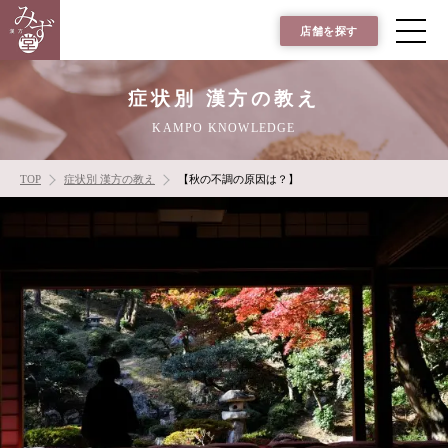
店舗を探す
症状別 漢方の教え
KAMPO KNOWLEDGE
TOP
症状別 漢方の教え
【秋の不調の原因は？】