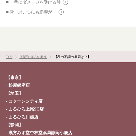
■ 一番にダメージを受ける肺
■ 腎、肝、心にも影響が…
TOP
症状別 漢方の教え
【秋の不調の原因は？】
根本から身体を整えるとは
症状別 漢方の教え
【東京】
松屋銀座店
店舗を探す
【埼玉】
コクーンシティ店
漢方みず堂とは
企業情報
まるひろ上尾SC店
まるひろ川越店
お知らせ
イベント・講座
【静岡】
漢方を知る
皆様からのご質問
漢方みず堂杏林堂薬局静岡小鹿店