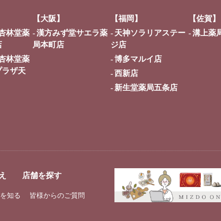
【大阪】
【福岡】
【佐賀】
杏林堂薬
漢方みず堂サエラ薬
天神ソラリアステー
溝上薬
店
局本町店
ジ店
杏林堂薬
博多マルイ店
プラザ天
西新店
新生堂薬局五条店
え
店舗を探す
を知る
皆様からのご質問