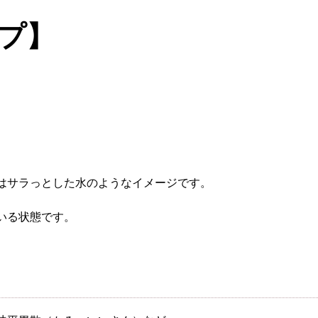
プ】
はサラっとした水のようなイメージです。
根本から身体を整えるとは
いる状態です。
症状別 漢方の教え
店舗を探す