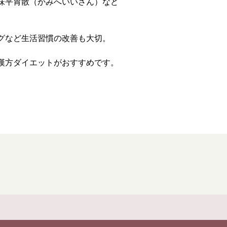
味平胃散（かみへいいさん）など
ず堂とは
企業情報
グなど生活習慣の改善も大切。
せ
イベント・講座
漢方ダイエットがおすすめです。
知る
皆様からのご質問
報
オンラインショップ
お問い合わせ