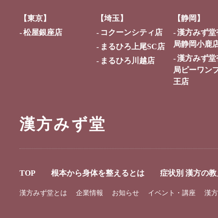
【東京】
【埼玉】
【静岡】
松屋銀座店
コクーンシティ店
漢方みず堂
局静岡小鹿
まるひろ上尾SC店
漢方みず堂
まるひろ川越店
局ピーワン
王店
漢方みず堂
TOP
根本から身体を整えるとは
症状別 漢方の教
漢方みず堂とは
企業情報
お知らせ
イベント・講座
漢方