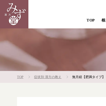
TOP
根
TOP
症状別 漢方の教え
無月経【肥満タイプ】