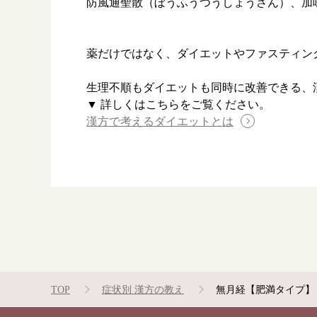
防風通聖散（ぼうふうつうしょうさん）、加
漢方み
薬だけではなく、ダイエットやファスティン
お知ら
生理不順もダイエットも同時に改善できる、
漢方を
▼ 詳しくはこちらをご覧ください。
漢方で考えるダイエットとは
採用情
TOP
症状別 漢方の教え
無月経【肥満タイプ】