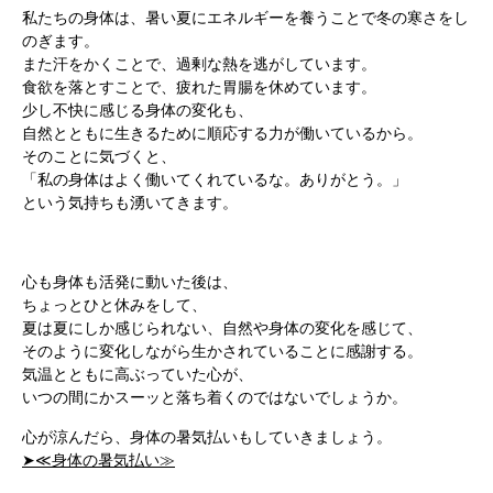
私たちの身体は、暑い夏にエネルギーを養うことで冬の寒さをし
のぎます。
また汗をかくことで、過剰な熱を逃がしています。
食欲を落とすことで、疲れた胃腸を休めています。
少し不快に感じる身体の変化も、
自然とともに生きるために順応する力が働いているから。
そのことに気づくと、
「私の身体はよく働いてくれているな。ありがとう。」
という気持ちも湧いてきます。
心も身体も活発に動いた後は、
ちょっとひと休みをして、
夏は夏にしか感じられない、自然や身体の変化を感じて、
そのように変化しながら生かされていることに感謝する。
気温とともに高ぶっていた心が、
いつの間にかスーッと落ち着くのではないでしょうか。
根本から身体を整えるとは
心が涼んだら、身体の暑気払いもしていきましょう。
➤≪身体の暑気払い≫
症状別 漢方の教え