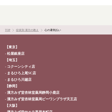
店舗を探す
漢方みず堂とは
企業情報
TOP
症状別 漢方の教え
心の暑気払い
お知らせ
イベント・講座
漢方を知る
皆様からのご質問
【東京】
採用情報
オンラインショップ
松屋銀座店
【埼玉】
コクーンシティ店
お問い合わせ
まるひろ上尾SC店
まるひろ川越店
【静岡】
漢方みず堂杏林堂薬局静岡小鹿店
漢方みず堂杏林堂薬局ピーワンプラザ天王店
【大阪】