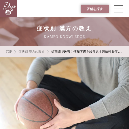
店舗を探す
症状別 漢方の教え
KAMPO KNOWLEDGE
TOP
症状別 漢方の教え
短期間で改善！便秘下痢を繰り返す過敏性腸症候群