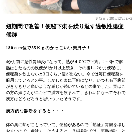
更新日：2019/12/25 (水)
短期間で改善！便秘下痢を繰り返す過敏性腸症
候群
180ｃｍ位で55Ｋｇのかっこいい美男子！
4か月前に急性胃腸炎になって、熱が４０℃で下痢。2～3日で解
熱はしたものの軟便が1か月以上続き、その後1～2か月便秘に。
便秘薬を飲まないと3日くらい便が出ない。今では毎日便秘薬を
服用しているとの事。しかしたまに下痢になり、いつも右下腹部
がきりきりと痛いような感じが続いているとの事でした。実はこ
の方の妹さんがニキビで漢方を飲まれて、きれいになってそれで
漢方はどうだろうと思いついたそうです。
漢方的な診断をすると・・・
体の奥に熱がこもっていて、便秘があるので「熱証」胃腸を壊し
やすいので「虚証」。そうすると、八綱弁証では「裏熱虚証」と