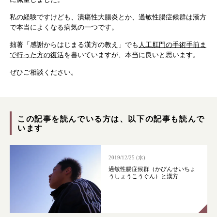
私の経験ですけども、潰瘍性大腸炎とか、過敏性腸症候群は漢方
で本当によくなる病気の一つです。
拙著「感謝からはじまる漢方の教え」でも
人工肛門の手術手前ま
で行った方の復活
を書いていますが、本当に良いと思います。
ぜひご相談ください。
この記事を読んでいる方は、以下の記事も読んで
います
根本から身体を整えるとは
2019/12/25 (水)
症状別 漢方の教え
過敏性腸症候群（かびんせいちょ
うしょうこうぐん）と漢方
店舗を探す