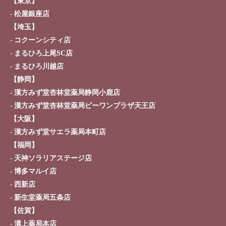
【東京】
松屋銀座店
【埼玉】
コクーンシティ店
まるひろ上尾SC店
まるひろ川越店
【静岡】
漢方みず堂杏林堂薬局静岡小鹿店
漢方みず堂杏林堂薬局ピーワンプラザ天王店
【大阪】
漢方みず堂サエラ薬局本町店
【福岡】
天神ソラリアステージ店
博多マルイ店
西新店
新生堂薬局五条店
【佐賀】
溝上薬局本店