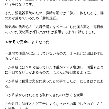
いう事になります。
また、消化器系統のため、臓腑弁証では「脾」。体もだるく、脾
の力が落ちているため「脾気虚証」
脾気虚の代表処方「六君子湯」をベースにした漢方薬と、毎日飲
んでいた便秘薬は2日でなければ服用するように話しました。
４か月で完全によくなった
一週間で便通が安定はしていないものの、１～2日に1回は必ず出
るように。
一か月後には５Ｋｇ減っていた体重が２Ｋｇ増加し、便通もたま
に一日でない日があるものの、ほとんど毎日出るように。
２か月後に便通は完全に戻ったとの事でしたが、だるさはまだあ
る。
３か月後からはだるさも取れてきたので漢方も減量。
４か月目にはほとんど完全によくなったとの事でしたので、さら
に減量しました。