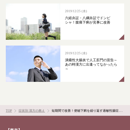
漢方みず堂とは
企業情報
2019/12/25 (水)
お知らせ
イベント・講座
六経弁証・八綱弁証でドンピ
シャ！腹痛下痢が見事に改善
漢方を知る
皆様からのご質問
採用情報
オンラインショップ
2019/12/25 (水)
お問い合わせ
潰瘍性大腸炎で人工肛門の宣告～
あの時漢方に出逢ってなかったら
～
TOP
症状別 漢方の教え
短期間で改善！便秘下痢を繰り返す過敏性腸症候群