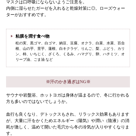
マスクは口呼吸にならないようご注意を。
内側に湿らせたガーゼを入れると乾燥対策に◎。ローズウォー
ターがおすすめです。
粘膜を潤す食べ物
松の実、黒ゴマ、白ゴマ、納豆、豆腐、オクラ、白菜、水菜、百合
根、山の芋、里芋、蓮根、白キクラゲ、りんご、梨、ぶどう、カリ
ン、柿、いちじく、ざくろ、くるみ、ハマグリ、卵、ハチミツ、オ
リーブ油、ごま油 など
※汗のかき過ぎはNG※
サウナや岩盤浴、ホットヨガは身体が温まるので、冬に行かれる
方も多いのではないでしょうか。
血行も良くなり、デトックスもされ、リラックス効果もあります
が、大量に汗をかくためエネルギー（陽気）や潤い（陰液）の消
耗が激しく、温めて開いた毛穴から冬の冷気が入りやすくなりま
す。