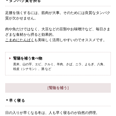
＊タンパク質を摂る
足腰を強くするには、筋肉が大事。そのためには良質なタンパク
質が欠かせません。
肉や魚だけではなく、大豆などの豆類やお味噌汁など、毎日さま
ざまな食材から摂ると効果的。
こまめにたんぱく
も美味しく活用しやすいのでオススメです。
腎陽を補う食べ物
黒米、山の芋、エビ、クルミ、羊肉、さば、ニラ、よもぎ、八角、
桂皮（シナモン）、酒 など
根本から身体を整えるとは
症状別 漢方の教え
［腎陰を補う］
店舗を探す
＊早く寝る
漢方みず堂とは
企業情報
日の入りが早くなる冬は、人も早く寝るのが自然の摂理。