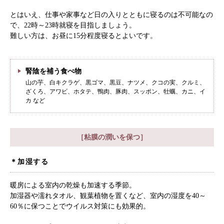
お知らせ
イベント・講座
とはいえ、仕事や家事など日の入りとともに寝るのは不可能なの
で、22時～23時就寝を目指しましょう。
漢方を知る
皆様からのご質問
難しい方は、お昼に15分程度寝るとよいです。
採用情報
オンラインショップ
腎陰を補う食べ物
お問い合わせ
山の芋、白キクラゲ、黒ゴマ、黒豆、ナツメ、クコの実、クルミ、
ざくろ、アワビ、ホタテ、鴨肉、豚肉、スッポン、牡蠣、カニ、イ
カ など
［粘膜の潤いを保つ］
＊加湿する
暖房による室内の乾燥も加速する季節。
加湿器や濡れタオル、観葉植物を置くなど、室内の湿度を40～
60％に保つことでウイルス対策にも効果的。