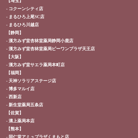
【埼玉】
コクーンシティ店
まるひろ上尾SC店
まるひろ川越店
【静岡】
漢方みず堂杏林堂薬局静岡小鹿店
漢方みず堂杏林堂薬局ピーワンプラザ天王店
【大阪】
漢方みず堂サエラ薬局本町店
【福岡】
天神ソラリアステージ店
博多マルイ店
西新店
新生堂薬局五条店
【佐賀】
溝上薬局本店
【熊本】
同仁堂アミュプラザくまもと店