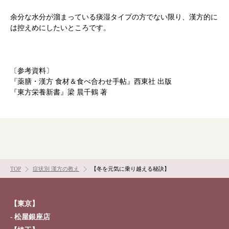
余分な水分が溜まっている痰湿タイプの方でない限り、漢方的に
は控えめにしたいところです。
〔参考資料〕
『薬膳・漢方 食材＆食べ合わせ手帖』西東社 出版
『東方栄養新書』梁 晨千鶴 著
TOP
症状別 漢方の教え
【冬を元気に乗り越える秘訣】
【東京】
松屋銀座店