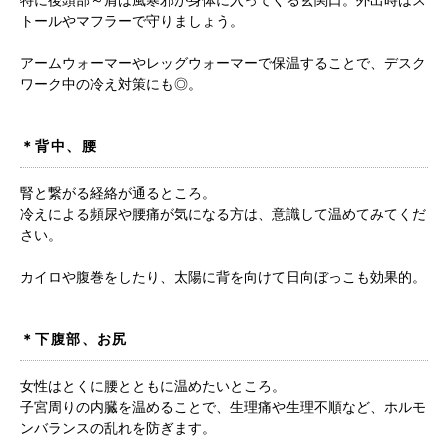
特に後頭部～肩は風寒邪が身体に入ってくる玄関口。外出時はス
トールやマフラーで守りましょう。
アームウォーマーやレッグウォーマーで保温することで、デスク
ワーク中の冷え対策にも◎。
＊背中、腰
腎と繋がる経絡が通るところ。
冷えによる頻尿や腰痛が気になる方は、意識して温めてみてくだ
さい。
カイロや腹巻をしたり、太陽に背を向けて日向ぼっこも効果的。
＊下腹部、お尻
女性はとくに腰とともに温めたいところ。
子宮周りの内臓を温めることで、生理痛や生理不順など、ホルモ
ンバランスの乱れを防ぎます。