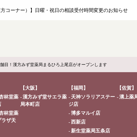
漢方コーナー）】日曜・祝日の相談受付時間変更のお知らせ
店舗目！漢方みず堂薬局まるひろ上尾店がオープンします
【大阪】
【福岡】
【佐賀】
杏林堂薬
漢方みず堂サエラ薬
天神ソラリアステー
溝上薬
店
局本町店
ジ店
杏林堂薬
博多マルイ店
プラザ天
西新店
新生堂薬局五条店