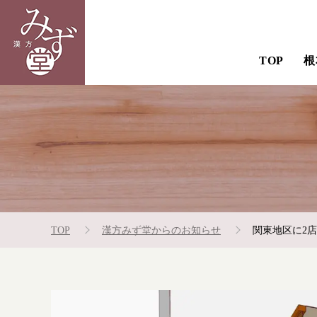
TOP
根
TOP
漢方みず堂からのお知らせ
関東地区に2