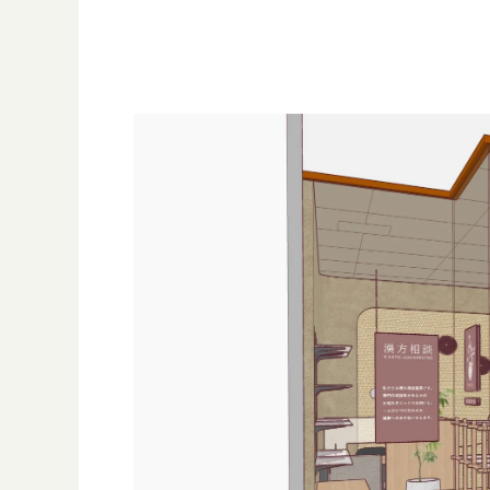
漢方み
お知ら