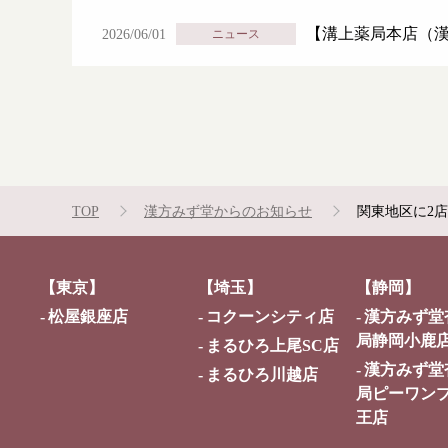
【溝上薬局本店（
2026/06/01
ニュース
TOP
漢方みず堂からのお知らせ
関東地区に2
【東京】
【埼玉】
【静岡】
松屋銀座店
コクーンシティ店
漢方みず堂
局静岡小鹿
まるひろ上尾SC店
漢方みず堂
まるひろ川越店
局ピーワン
王店