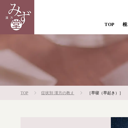
TOP
根
TOP
症状別 漢方の教え
［早寝（早起き）］