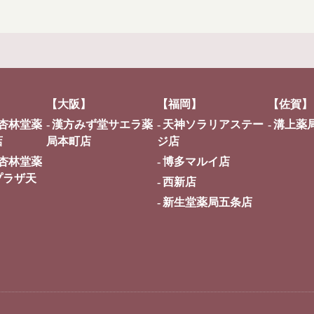
【大阪】
【福岡】
【佐賀】
杏林堂薬
漢方みず堂サエラ薬
天神ソラリアステー
溝上薬
店
局本町店
ジ店
杏林堂薬
博多マルイ店
プラザ天
西新店
新生堂薬局五条店