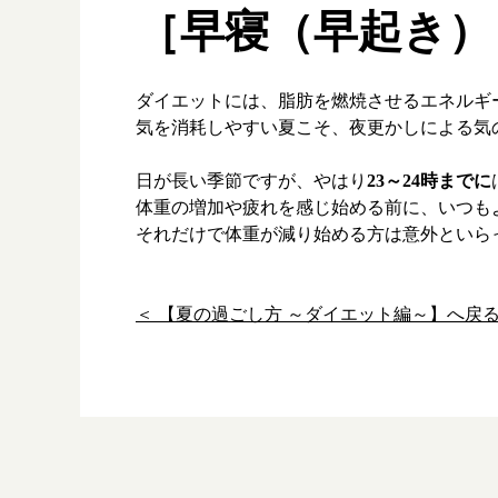
［早寝（早起き）
ダイエットには、脂肪を燃焼させるエネルギ
漢方み
気を消耗しやすい夏こそ、夜更かしによる気
お知ら
日が長い季節ですが、やはり
23～24時までに
体重の増加や疲れを感じ始める前に、いつも
漢方を
それだけで体重が減り始める方は意外といら
採用情
＜ 【夏の過ごし方 ～ダイエット編～】へ戻