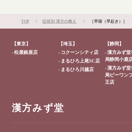
TOP
症状別 漢方の教え
［早寝（早起き）］
【東京】
【埼玉】
【静岡】
松屋銀座店
コクーンシティ店
漢方みず堂
局静岡小鹿
まるひろ上尾SC店
漢方みず堂
まるひろ川越店
局ピーワン
王店
漢方みず堂