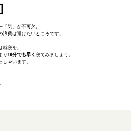
］
店舗を探す
ー「気」が不可欠。
ず堂とは
企業情報
の浪費は避けたいところです。
せ
イベント・講座
は就寝を。
より
10分でも早く
寝てみましょう。
知る
皆様からのご質問
っしゃいます。
報
オンラインショップ
る
お問い合わせ