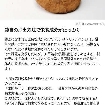
更新日：2022/03/14 (月)
独自の抽出方法で栄養成分がたっぷり
霊芝に含まれる主要な成分のβグルカンやトリテルペン類は、通
常の抽出方法では体内に吸収されにくい形になったり、活性をも
たないただの糖類に分解されたりしてしまいます。
その課題を克服したのが、加圧熱水処理技術をはじめとする、製
造元の株式会社ミゾタ様と佐賀大学で共同開発された特許製法。
体内に吸収され、かつ活性をもった成分を高い濃度で抽出してい
ます。
＊特許第3802325号「植物系バイオマスの加圧熱水分解方法とそ
のシステム」
＊出願番号：「特願2006-304631」「鹿角霊芝からの有用物質の
抽出方法とその装置」
この特許は、佐賀大学との研究で、βグルカンの中で最も活性の
高い分子構造で抽出できるようにしたもので、各温度域で抽出さ