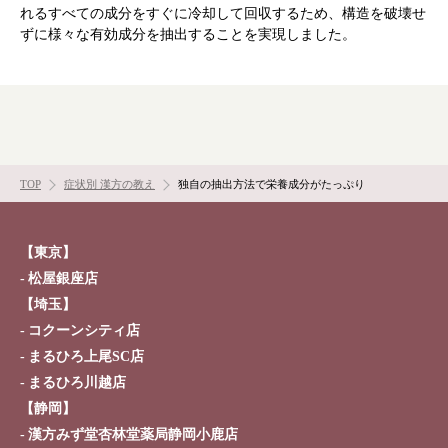
れるすべての成分をすぐに冷却して回収するため、構造を破壊せ
ずに様々な有効成分を抽出することを実現しました。
TOP
症状別 漢方の教え
独自の抽出方法で栄養成分がたっぷり
根本から身体を整えるとは
症状別 漢方の教え
【東京】
松屋銀座店
店舗を探す
【埼玉】
コクーンシティ店
まるひろ上尾SC店
漢方みず堂とは
企業情報
まるひろ川越店
お知らせ
イベント・講座
【静岡】
漢方を知る
皆様からのご質問
漢方みず堂杏林堂薬局静岡小鹿店