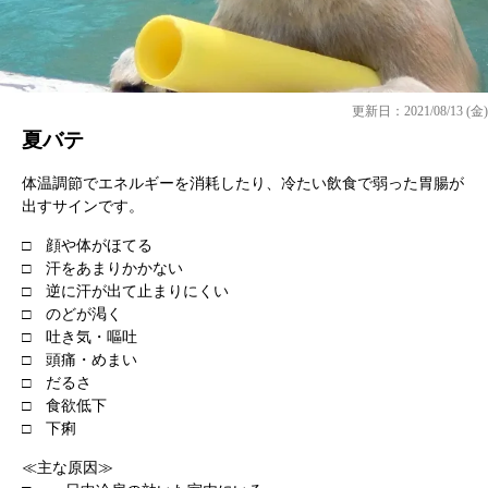
更新日：2021/08/13 (金)
夏バテ
体温調節でエネルギーを消耗したり、冷たい飲食で弱った胃腸が
出すサインです。
□ 顔や体がほてる
□ 汗をあまりかかない
□ 逆に汗が出て止まりにくい
□ のどが渇く
□ 吐き気・嘔吐
□ 頭痛・めまい
□ だるさ
□ 食欲低下
□ 下痢
≪主な原因≫