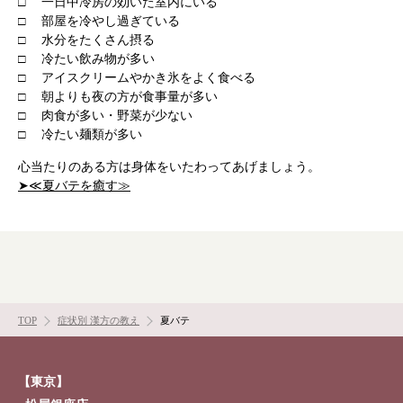
□ 一日中冷房の効いた室内にいる
□ 部屋を冷やし過ぎている
□ 水分をたくさん摂る
□ 冷たい飲み物が多い
□ アイスクリームやかき氷をよく食べる
□ 朝よりも夜の方が食事量が多い
□ 肉食が多い・野菜が少ない
□ 冷たい麺類が多い
心当たりのある方は身体をいたわってあげましょう。
➤≪夏バテを癒す≫
根本から身体を整えるとは
症状別 漢方の教え
TOP
症状別 漢方の教え
夏バテ
店舗を探す
【東京】
漢方みず堂とは
企業情報