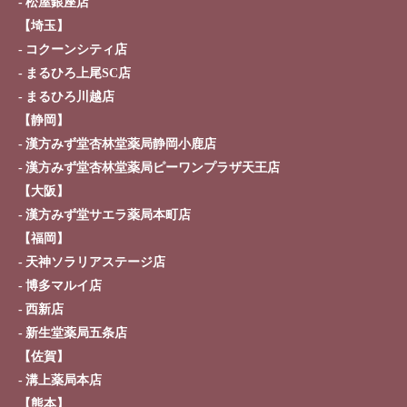
松屋銀座店
【埼玉】
お知らせ
イベント・講座
コクーンシティ店
漢方を知る
皆様からのご質問
まるひろ上尾SC店
まるひろ川越店
採用情報
オンラインショップ
【静岡】
漢方みず堂杏林堂薬局静岡小鹿店
お問い合わせ
漢方みず堂杏林堂薬局ピーワンプラザ天王店
【大阪】
漢方みず堂サエラ薬局本町店
【福岡】
天神ソラリアステージ店
博多マルイ店
西新店
新生堂薬局五条店
【佐賀】
溝上薬局本店
【熊本】