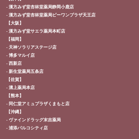
漢方みず堂杏林堂薬局静岡小鹿店
症状別 漢方の教え
漢方みず堂杏林堂薬局ピーワンプラザ天王店
【大阪】
店舗を探す
漢方みず堂サエラ薬局本町店
【福岡】
漢方みず堂とは
企業情報
天神ソラリアステージ店
博多マルイ店
お知らせ
イベント・講座
西新店
漢方を知る
皆様からのご質問
新生堂薬局五条店
【佐賀】
採用情報
オンラインショップ
溝上薬局本店
【熊本】
お問い合わせ
同仁堂アミュプラザくまもと店
【沖縄】
ヴァインドラッグ末吉薬局
浦添パルコシティ店