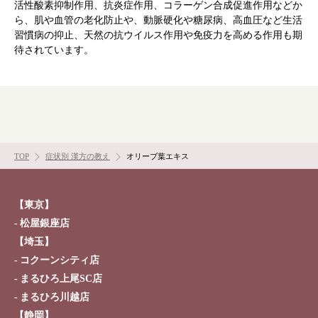
活性酸素抑制作用、抗炎症作用、コラーゲン合成促進作用などか
ら、肌や血管の老化防止や、動脈硬化や糖尿病、高血圧など生活
習慣病の抑止、天然の抗ウイルス作用や免疫力を高める作用も期
待されています。
TOP
症状別 漢方の教え
オリーブ葉エキス
【東京】
松屋銀座店
【埼玉】
コクーンシティ店
まるひろ上尾SC店
まるひろ川越店
根本から身体を整えるとは
【静岡】