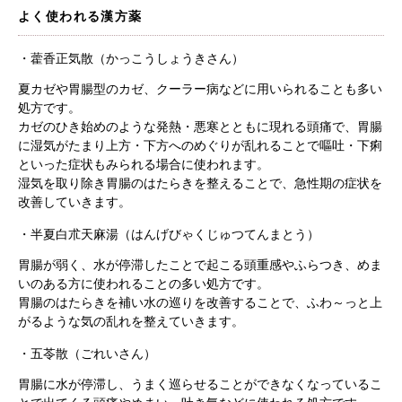
よく使われる漢方薬
・藿香正気散（かっこうしょうきさん）
夏カゼや胃腸型のカゼ、クーラー病などに用いられることも多い
処方です。
カゼのひき始めのような発熱・悪寒とともに現れる頭痛で、胃腸
に湿気がたまり上方・下方へのめぐりが乱れることで嘔吐・下痢
といった症状もみられる場合に使われます。
湿気を取り除き胃腸のはたらきを整えることで、急性期の症状を
改善していきます。
・
半夏白朮天麻湯（はんげびゃくじゅつてんまとう）
根本から身体を整えるとは
胃腸が弱く、水が停滞したことで起こる頭重感やふらつき、めま
いのある方に使われることの多い処方です。
症状別 漢方の教え
胃腸のはたらきを補い水の巡りを改善することで、ふわ～っと上
がるような気の乱れを整えていきます。
店舗を探す
・五苓散（ごれいさん）
胃腸に水が停滞し、うまく巡らせることができなくなっているこ
漢方みず堂とは
企業情報