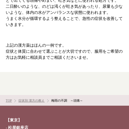
とで出てくる頭痛やめまい、吐き気などに使われる処方です。
二日酔いのような、のどは渇くが吐き気があったり、尿量も少な
お知らせ
イベント・講座
いような、体内の水がアンバランスな状態に使われます。
うまく水分が循環するよう整えることで、急性の症状を改善して
漢方を知る
皆様からのご質問
いきます。
採用情報
オンラインショップ
上記の漢方薬はほんの一例です。
お問い合わせ
症状と体質に合わせて選ぶことが大切ですので、服用をご希望の
方はお気軽に相談員までご相談くださいませ。
TOP
症状別 漢方の教え
梅雨の不調 ～頭痛～
【東京】
松屋銀座店