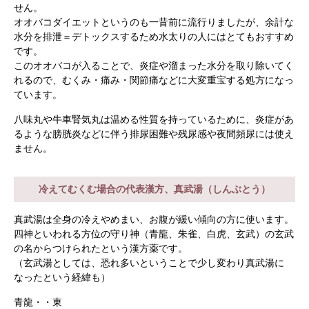
せん。
オオバコダイエットというのも一昔前に流行りましたが、余計な
水分を排泄＝デトックスするため水太りの人にはとてもおすすめ
です。
このオオバコが入ることで、炎症や溜まった水分を取り除いてく
れるので、むくみ・痛み・関節痛などに大変重宝する処方になっ
ています。
根本から身体を整えるとは
八味丸や牛車腎気丸は温める性質を持っているために、炎症があ
るような膀胱炎などに伴う排尿困難や残尿感や夜間頻尿には使え
症状別 漢方の教え
ません。
店舗を探す
冷えてむくむ場合の代表漢方、真武湯（しんぶとう）
漢方みず堂とは
企業情報
真武湯は全身の冷えやめまい、お腹が緩い傾向の方に使います。
四神といわれる方位の守り神（青龍、朱雀、白虎、玄武）の玄武
お知らせ
イベント・講座
の名からつけられたという漢方薬です。
（玄武湯としては、恐れ多いということで少し変わり真武湯に
漢方を知る
皆様からのご質問
なったという経緯も）
採用情報
オンラインショップ
青龍・・東