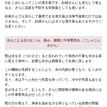
のむくみにもってこいの漢方薬です。妊婦さんにも安心して使え
る上、さらに流産を予防する安胎薬としても使います。
妊婦さんでも安心して服用できる漢方薬は当帰芍薬散だけではあ
りません。そして、妊婦さんにはダメな漢方薬もありますのでご
注意ください。
冷えによる足のむくみ、痛み、腰痛に牛車腎気丸（ごしゃじん
きがん）
腎は水を主（つかさど）ると言われていて体内の不要な水分を尿
に変えて体外へ、必要な水分は再吸収して全身に戻します。
この機能が失調することにより、水の代謝が悪くなり、むくみや
すくなります。
元々、水は下へと向かう性質を持っていて、冷やす性質もありま
す。
足が冷えていて、むくんで、さらに関節痛や腰痛がある場合には
この牛車腎気丸がぴったりです。
腎の力が衰えて、身体を温める力も弱くなっている状態が腎陽