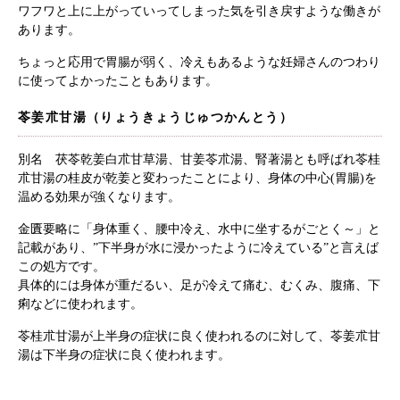
ワフワと上に上がっていってしまった気を引き戻すような働きが
あります。
ちょっと応用で胃腸が弱く、冷えもあるような妊婦さんのつわり
に使ってよかったこともあります。
苓姜朮甘湯（りょうきょうじゅつかんとう）
別名 茯苓乾姜白朮甘草湯、甘姜苓朮湯、腎著湯とも呼ばれ苓桂
朮甘湯の桂皮が乾姜と変わったことにより、身体の中心(胃腸)を
温める効果が強くなります。
金匱要略に「身体重く、腰中冷え、水中に坐するがごとく～」と
記載があり、”下半身が水に浸かったように冷えている”と言えば
この処方です。
具体的には身体が重だるい、足が冷えて痛む、むくみ、腹痛、下
痢などに使われます。
苓桂朮甘湯が上半身の症状に良く使われるのに対して、苓姜朮甘
湯は下半身の症状に良く使われます。