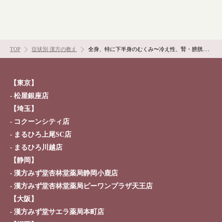
TOP
症状別 漢方の教え
全身、特に下半身のむくみ〜冷え性、腎・膀胱が弱い人〜
【東京】
松屋銀座店
【埼玉】
コクーンシティ店
まるひろ上尾SC店
まるひろ川越店
【静岡】
漢方みず堂杏林堂薬局静岡小鹿店
漢方みず堂杏林堂薬局ピーワンプラザ天王店
【大阪】
漢方みず堂サエラ薬局本町店