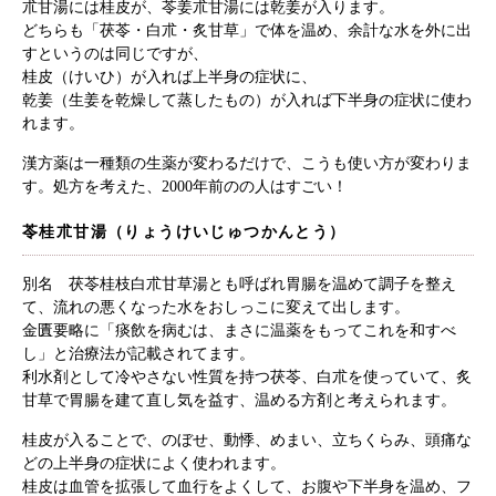
朮甘湯には桂皮が、苓姜朮甘湯には乾姜が入ります。
どちらも「茯苓・白朮・炙甘草」で体を温め、余計な水を外に出
すというのは同じですが、
桂皮（けいひ）が入れば上半身の症状に、
乾姜（生姜を乾燥して蒸したもの）が入れば下半身の症状に使わ
れます。
漢方薬は一種類の生薬が変わるだけで、こうも使い方が変わりま
す。処方を考えた、2000年前のの人はすごい！
苓桂朮甘湯（りょうけいじゅつかんとう）
別名 茯苓桂枝白朮甘草湯とも呼ばれ胃腸を温めて調子を整え
て、流れの悪くなった水をおしっこに変えて出します。
金匱要略に「痰飲を病むは、まさに温薬をもってこれを和すべ
し」と治療法が記載されてます。
利水剤として冷やさない性質を持つ茯苓、白朮を使っていて、炙
甘草で胃腸を建て直し気を益す、温める方剤と考えられます。
桂皮が入ることで、のぼせ、動悸、めまい、立ちくらみ、頭痛な
どの上半身の症状によく使われます。
桂皮は血管を拡張して血行をよくして、お腹や下半身を温め、フ