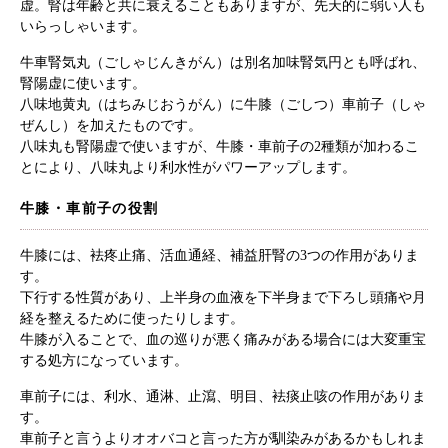
虚。腎は年齢と共に衰えることもありますが、先天的に弱い人も
いらっしゃいます。
牛車腎気丸（ごしゃじんきがん）は別名加味腎気円とも呼ばれ、
腎陽虚に使います。
八味地黄丸（はちみじおうがん）に牛膝（ごしつ）車前子（しゃ
ぜんし）を加えたものです。
八味丸も腎陽虚で使いますが、牛膝・車前子の2種類が加わるこ
とにより、八味丸より利水性がパワーアップします。
牛膝・車前子の役割
牛膝には、袪疼止痛、活血通経、補益肝腎の3つの作用がありま
す。
下行する性質があり、上半身の血液を下半身まで下ろし頭痛や月
経を整えるために使ったりします。
牛膝が入ることで、血の巡りが悪く痛みがある場合には大変重宝
する処方になっています。
車前子には、利水、通淋、止瀉、明目、袪痰止咳の作用がありま
す。
車前子と言うよりオオバコと言った方が馴染みがあるかもしれま