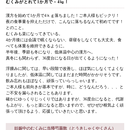
むくみがとれて1か月で－4㎏！
漢方を始めて1か月で4ｋｇ落ちました！ご本人様もビックリ！
夜の食事量を抑えただけで、こんなに落ちるなんて初めてです！
とのこと。
むくみも楽になってきている。
4か月後には会議で眠くならない、昼寝をしなくても大丈夫、食
べても体重を維持できるように。
半年後、季節も冬になり、低体温中心の漢方へ。
真冬にも関わらず、36度台になる日が出てくるようになった！
浮腫みに関しては、早い段階で改善し、ほぼ気にしなくてよくな
りましたが、低体温に関してはまだまだ時間がかかりそうです。
飲み忘れもほぼなく、頑張っていらっしゃいます。
ご本人様も前向きが基本ですが、時に、どうなんだろう、、、と
ご不安を漏らされることもあります。
確かにゆっくりじっくりではありますが、36度台になると、代謝
も上がり、もっと楽になると思いますので、ぜひぜひ根気よく頑
張って頂けるよう、応援していきたいと思います。
妊娠中のむくみに当帰芍薬散（とうきしゃくやくさん）