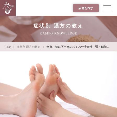
店舗を探す
症状別 漢方の教え
KAMPO KNOWLEDGE
TOP
症状別 漢方の教え
全身、特に下半身のむくみ〜冷え性、腎・膀胱が弱い人〜