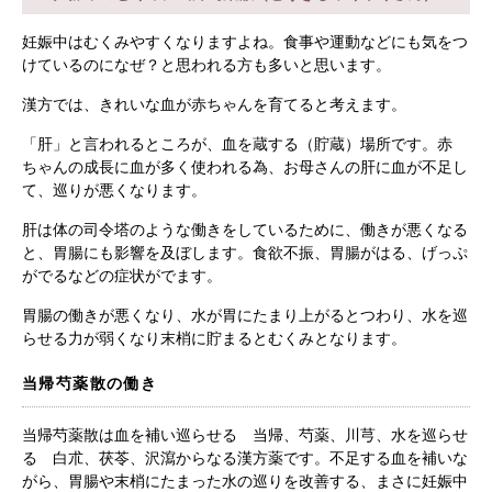
妊娠中はむくみやすくなりますよね。食事や運動などにも気をつ
けているのになぜ？と思われる方も多いと思います。
漢方では、きれいな血が赤ちゃんを育てると考えます。
「肝」と言われるところが、血を蔵する（貯蔵）場所です。赤
ちゃんの成長に血が多く使われる為、お母さんの肝に血が不足し
て、巡りが悪くなります。
肝は体の司令塔のような働きをしているために、働きが悪くなる
と、胃腸にも影響を及ぼします。食欲不振、胃腸がはる、げっぷ
がでるなどの症状がでます。
胃腸の働きが悪くなり、水が胃にたまり上がるとつわり、水を巡
らせる力が弱くなり末梢に貯まるとむくみとなります。
当帰芍薬散の働き
当帰芍薬散は血を補い巡らせる 当帰、芍薬、川芎、水を巡らせ
る 白朮、茯苓、沢瀉からなる漢方薬です。不足する血を補いな
がら、胃腸や末梢にたまった水の巡りを改善する、まさに妊娠中