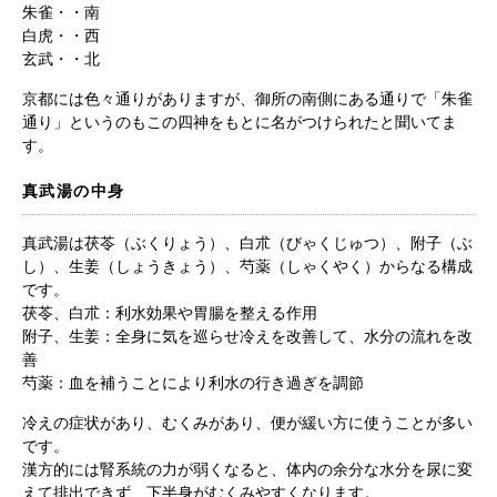
朱雀・・南
白虎・・西
お問い合わせ
玄武・・北
京都には色々通りがありますが、御所の南側にある通りで「朱雀
通り」というのもこの四神をもとに名がつけられたと聞いてま
す。
真武湯の中身
真武湯は茯苓（ぶくりょう）、白朮（びゃくじゅつ）、附子（ぶ
し）、生姜（しょうきょう）、芍薬（しゃくやく）からなる構成
です。
茯苓、白朮：利水効果や胃腸を整える作用
附子、生姜：全身に気を巡らせ冷えを改善して、水分の流れを改
善
芍薬：血を補うことにより利水の行き過ぎを調節
冷えの症状があり、むくみがあり、便が緩い方に使うことが多い
です。
漢方的には腎系統の力が弱くなると、体内の余分な水分を尿に変
えて排出できず、下半身がむくみやすくなります。