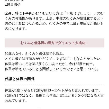
□尿量減少
全身、特に下半身がむくむという方は「下焦（げしょう）」のむ
くみの可能性があります。上焦、中焦のむくみが慢性化すると下
焦のむくみにつながるため、むくみの中では最も重症度が高いも
のになります。
むくみと低体温の漢方でダイエット大成功！
50歳の女性。むくみと低体温でお悩み。
とくに最近は浮腫みがひどくて、まずはここをなんとかしたい。
体温は若いころは36.5度くらいあったが、今は35度台前半。
体重が増えていることも関係しているのでは？と思っている。
代謝と体温の関係
体温が1度下がると代謝が約13～15％下がると言われています。
代謝だけではなく、免疫力も体温が1度上がると5~6倍になると言
われています。