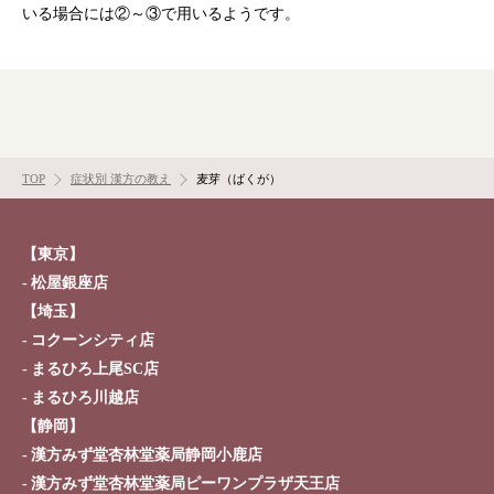
採用情報
オンラインショップ
いる場合には②～③で用いるようです。
お問い合わせ
TOP
症状別 漢方の教え
麦芽（ばくが）
【東京】
松屋銀座店
【埼玉】
コクーンシティ店
まるひろ上尾SC店
まるひろ川越店
【静岡】
漢方みず堂杏林堂薬局静岡小鹿店
漢方みず堂杏林堂薬局ピーワンプラザ天王店