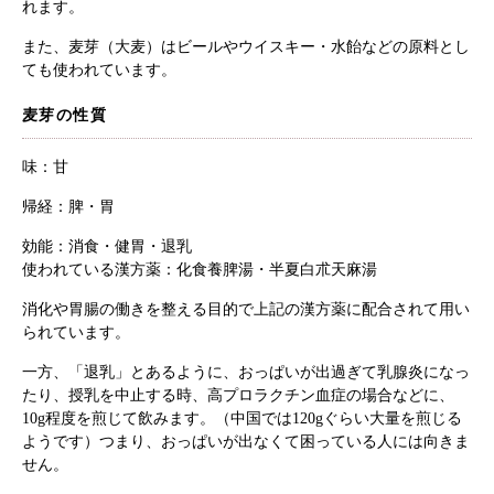
れます。
また、麦芽（大麦）はビールやウイスキー・水飴などの原料とし
ても使われています。
麦芽の性質
味：甘
帰経：脾・胃
効能：消食・健胃・退乳
使われている漢方薬：化食養脾湯・半夏白朮天麻湯
消化や胃腸の働きを整える目的で上記の漢方薬に配合されて用い
られています。
一方、「退乳」とあるように、おっぱいが出過ぎて乳腺炎になっ
たり、授乳を中止する時、高プロラクチン血症の場合などに、
10g程度を煎じて飲みます。（中国では120gぐらい大量を煎じる
ようです）つまり、おっぱいが出なくて困っている人には向きま
せん。