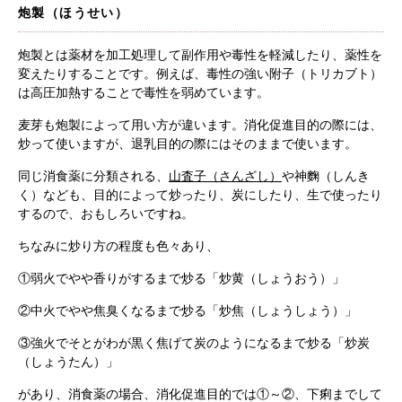
炮製（ほうせい）
炮製とは薬材を加工処理して副作用や毒性を軽減したり、薬性を
変えたりすることです。例えば、毒性の強い附子（トリカブト）
は高圧加熱することで毒性を弱めています。
麦芽も炮製によって用い方が違います。消化促進目的の際には、
炒って使いますが、退乳目的の際にはそのままで使います。
根本から身体を整えるとは
同じ消食薬に分類される、
山査子（さんざし）
や神麴（しんき
く）なども、目的によって炒ったり、炭にしたり、生で使ったり
症状別 漢方の教え
するので、おもしろいですね。
ちなみに炒り方の程度も色々あり、
店舗を探す
①弱火でやや香りがするまで炒る「炒黄（しょうおう）」
②中火でやや焦臭くなるまで炒る「炒焦（しょうしょう）」
漢方みず堂とは
企業情報
③強火でそとがわが黒く焦げて炭のようになるまで炒る「炒炭
お知らせ
イベント・講座
（しょうたん）」
漢方を知る
皆様からのご質問
があり、消食薬の場合、消化促進目的では①～②、下痢までして