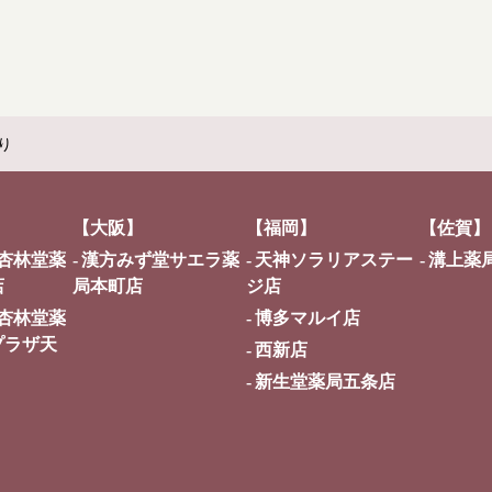
り
【大阪】
【福岡】
【佐賀】
杏林堂薬
漢方みず堂サエラ薬
天神ソラリアステー
溝上薬
店
局本町店
ジ店
杏林堂薬
博多マルイ店
プラザ天
西新店
新生堂薬局五条店