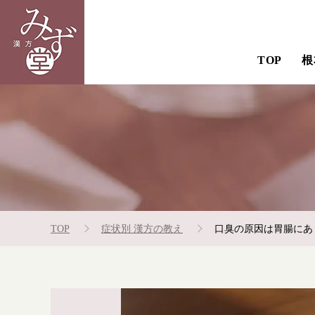
TOP
根
TOP
症状別 漢方の教え
口臭の原因は胃腸にあ