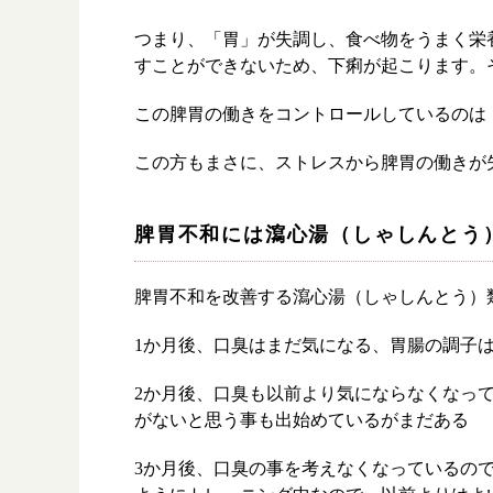
つまり、「胃」が失調し、食べ物をうまく栄
すことができないため、下痢が起こります。
この脾胃の働きをコントロールしているのは
漢方み
この方もまさに、ストレスから脾胃の働きが
お知ら
脾胃不和には瀉心湯（しゃしんとう
漢方を
採用情
脾胃不和を改善する瀉心湯（しゃしんとう）
1か月後、口臭はまだ気になる、胃腸の調子
2か月後、口臭も以前より気にならなくなっ
がないと思う事も出始めているがまだある
3か月後、口臭の事を考えなくなっているの