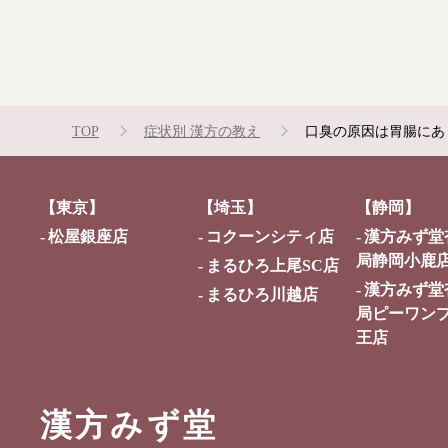
TOP
症状別 漢方の教え
口臭の原因は胃腸にあ
【東京】
【埼玉】
【静岡】
松屋銀座店
コクーンシティ店
漢方みず堂
局静岡小鹿
まるひろ上尾SC店
漢方みず堂
まるひろ川越店
局ピーワン
王店
漢方みず堂