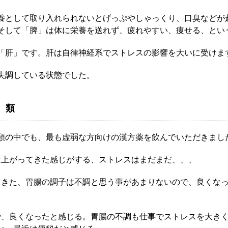
症状別 漢方の教え
養として取り入れられないとげっぷやしゃっくり、口臭などが
そして「脾」は体に栄養を送れず、疲れやすい、痩せる、とい
店舗を探す
「肝」です。肝は自律神経系でストレスの影響を大いに受けま
ず堂とは
企業情報
失調している状態でした。
せ
イベント・講座
）類
知る
皆様からのご質問
報
オンラインショップ
類の中でも、最も虚弱な方向けの漢方薬を飲んでいただきまし
は上がってきた感じがする、ストレスはまだまだ、、、
お問い合わせ
てきた、胃腸の調子は不調と思う事があまりないので、良くな
で、良くなったと感じる。胃腸の不調も仕事でストレスを大き