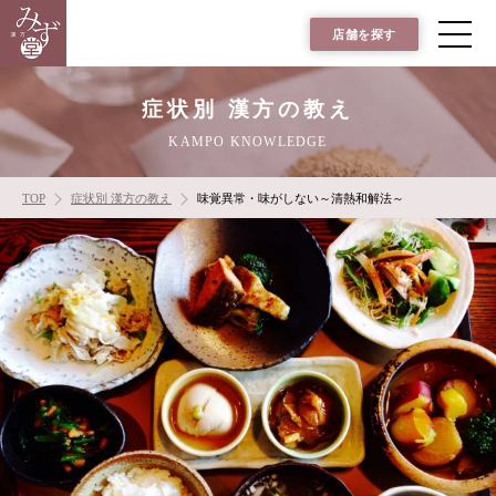
店舗を探す
症状別 漢方の教え
KAMPO KNOWLEDGE
TOP
症状別 漢方の教え
味覚異常・味がしない～清熱和解法～