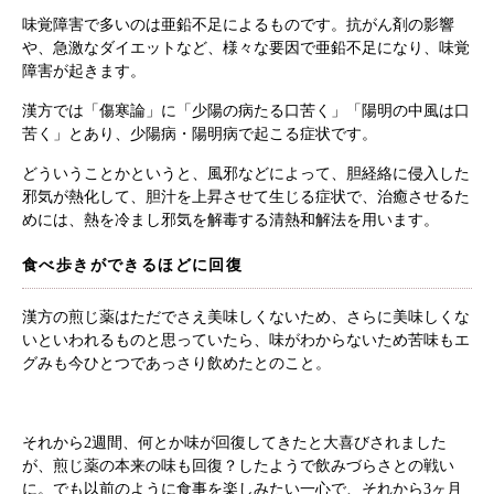
味覚障害で多いのは亜鉛不足によるものです。抗がん剤の影響
や、急激なダイエットなど、様々な要因で亜鉛不足になり、味覚
障害が起きます。
漢方では「傷寒論」に「少陽の病たる口苦く」「陽明の中風は口
苦く」とあり、少陽病・陽明病で起こる症状です。
どういうことかというと、風邪などによって、胆経絡に侵入した
邪気が熱化して、胆汁を上昇させて生じる症状で、治癒させるた
めには、熱を冷まし邪気を解毒する清熱和解法を用います。
食べ歩きができるほどに回復
漢方の煎じ薬はただでさえ美味しくないため、さらに美味しくな
いといわれるものと思っていたら、味がわからないため苦味もエ
グみも今ひとつであっさり飲めたとのこと。
それから2週間、何とか味が回復してきたと大喜びされました
が、煎じ薬の本来の味も回復？したようで飲みづらさとの戦い
に。でも以前のように食事を楽しみたい一心で、それから3ヶ月