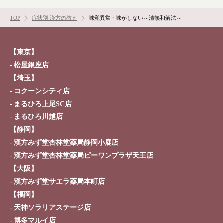
お問い合わせ
TOP
症状別 漢方の教え
味覚異常・味がしない～清熱和解法～
【東京】
松屋銀座店
【埼玉】
コクーンシティ店
まるひろ上尾SC店
まるひろ川越店
【静岡】
漢方みず堂杏林堂薬局静岡小鹿店
漢方みず堂杏林堂薬局ピーワンプラザ天王店
【大阪】
漢方みず堂サエラ薬局本町店
【福岡】
天神ソラリアステージ店
博多マルイ店