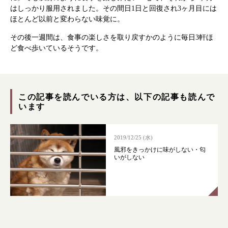
はしっかり服用されました。その間日1日と回復され3ヶ月目には
ほとんど以前と変わらない味覚に。
その後一週間は、食事の楽しさを取り戻すかのように毎日3軒ほ
ど食べ歩いているそうです。
根本から身体を整えるとは
症状別 漢方の教え
この記事を読んでいる方は、以下の記事も読んで
います
店舗を探す
2019/12/25 (水)
漢方みず堂とは
企業情報
風邪をきっかけに味がしない・匂
いがしない
お知らせ
イベント・講座
漢方を知る
皆様からのご質問
採用情報
オンラインショップ