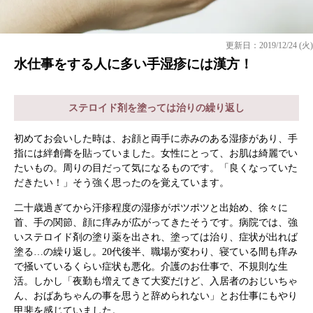
更新日：2019/12/24 (火)
水仕事をする人に多い手湿疹には漢方！
ステロイド剤を塗っては治りの繰り返し
初めてお会いした時は、お顔と両手に赤みのある湿疹があり、手
指には絆創膏を貼っていました。女性にとって、お肌は綺麗でい
たいもの。周りの目だって気になるものです。「良くなっていた
だきたい！」そう強く思ったのを覚えています。
二十歳過ぎてから汗疹程度の湿疹がポツポツと出始め、徐々に
首、手の関節、顔に痒みが広がってきたそうです。病院では、強
いステロイド剤の塗り薬を出され、塗っては治り、症状が出れば
塗る…の繰り返し。20代後半、職場が変わり、寝ている間も痒み
で掻いているくらい症状も悪化。介護のお仕事で、不規則な生
活。しかし「夜勤も増えてきて大変だけど、入居者のおじいちゃ
ん、おばあちゃんの事を思うと辞められない」とお仕事にもやり
甲斐を感じていました。