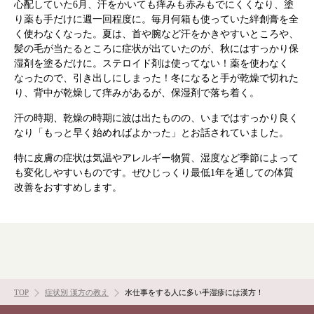
心配していた6月、汗をかいても痒みも赤みもでにくくなり、塗
り薬も手だけに週一回程度に。毎月何箱も使っていた絆創膏を全
く使わなくなった。夏は、首や腕など汗をかきやすいところや、
髪の毛が当たるところに症状が出ていたのが、秋にはすっかり保
根本から身体を整えるとは
湿剤を塗るだけに。ステロイド剤は使ってない！薬を使わなく
なったので、引き出しにしまった！冬になると手が乾燥で切れた
り、背中が乾燥して痒みがあるが、保湿剤で落ち着く。
症状別 漢方の教え
汗の時期、乾燥の時期に波は出たものの、いまではすっかり良く
なり「もっと早く始めればよかった」とお話されていました。
店舗を探す
特に皮膚の症状は気温やアレルギー物質、湿度など季節によって
も変化しやすいものです。ぜひじっくり最低1年を通しての体質
漢方みず堂とは
企業情報
改善をおすすめします。
お知らせ
イベント・講座
漢方を知る
皆様からのご質問
採用情報
オンラインショップ
TOP
症状別 漢方の教え
水仕事をする人に多い手湿疹には漢方！
お問い合わせ