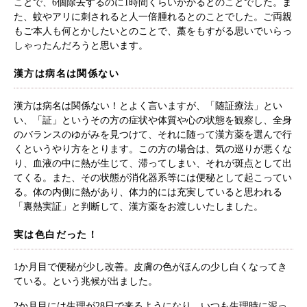
ことで、6個除去するのに1時間くらいかかるとのことでした。ま
た、蚊やアリに刺されると人一倍腫れるとのことでした。ご両親
もご本人も何とかしたいとのことで、藁をもすがる思いでいらっ
しゃったんだろうと思います。
漢方は病名は関係ない
漢方は病名は関係ない！とよく言いますが、「随証療法」とい
い、「証」というその方の症状や体質や心の状態を観察し、全身
のバランスのゆがみを見つけて、それに随って漢方薬を選んで行
くというやり方をとります。この方の場合は、気の巡りが悪くな
り、血液の中に熱が生じて、滞ってしまい、それが斑点として出
てくる。また、その状態が消化器系等には便秘として起こってい
る。体の内側に熱があり、体力的には充実していると思われる
「裏熱実証」と判断して、漢方薬をお渡しいたしました。
実は色白だった！
1か月目で便秘が少し改善。皮膚の色がほんの少し白くなってき
ている。という兆候が出ました。
2か月目には生理が28日で来るようになり、いつも生理時に泥っ