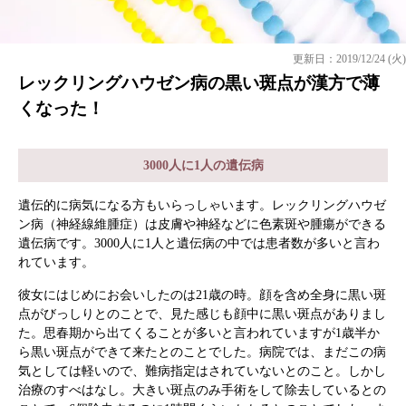
更新日：2019/12/24 (火)
レックリングハウゼン病の黒い斑点が漢方で薄
くなった！
3000人に1人の遺伝病
遺伝的に病気になる方もいらっしゃいます。レックリングハウゼ
ン病（神経線維腫症）は皮膚や神経などに色素斑や腫瘍ができる
遺伝病です。3000人に1人と遺伝病の中では患者数が多いと言わ
れています。
彼女にはじめにお会いしたのは21歳の時。顔を含め全身に黒い斑
点がびっしりとのことで、見た感じも顔中に黒い斑点がありまし
た。思春期から出てくることが多いと言われていますが1歳半か
ら黒い斑点ができて来たとのことでした。病院では、まだこの病
気としては軽いので、難病指定はされていないとのこと。しかし
治療のすべはなし。大きい斑点のみ手術をして除去しているとの