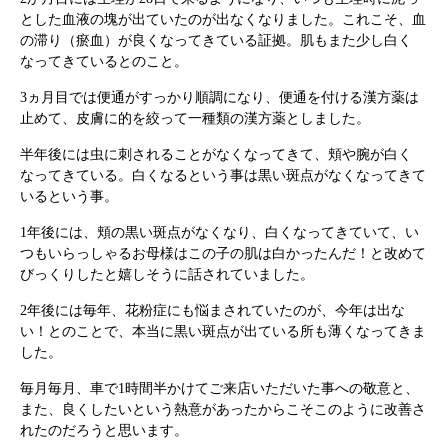
とした血液の塊が出ていたのが出なくなりました。これこそ、血
の滞り（瘀血）が良くなってきている証拠。肌もまた少し白く
なってきているとのこと。
3ヵ月目では便通がすっかり順調になり、便通を付ける漢方薬は
止めて、皮膚に的を絞って一種類の漢方薬としました。
半年後には虫に刺されることがなくなってきて、頬や腕が白く
なってきている。白くなるという事は黒い斑点がなくなってきて
いるという事。
1年後には、頬の黒い斑点がなくなり、白くなってきていて、い
つもいらっしゃるお母様はこの子の肌は白かったんだ！と改めて
びっくりしたと嬉しそうに話されていました。
2年後には毎年、花粉症にも悩まされていたのが、今年は出な
い！とのことで、本当に黒い斑点が出ている所も薄くなってきま
した。
毎月毎月、車で1時間半かけてご来店いただいた事への敬意と、
また、良くしたいという熱意があったからこそこのように改善さ
れたのだろうと思います。
根本から身体を整えるとは