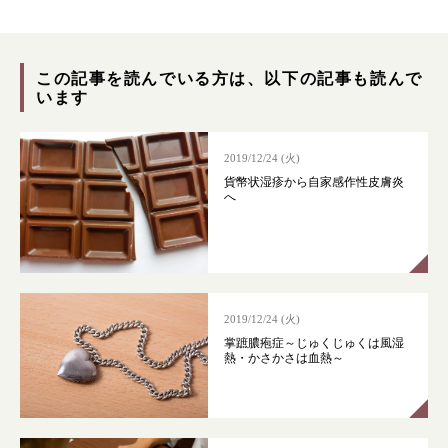
症状別 漢方の教え
この記事を読んでいる方は、以下の記事も読んで
店舗を探す
います
漢方みず堂とは
企業情報
2019/12/24 (火)
貨幣状湿疹から自家感作性皮膚炎
お知らせ
イベント・講座
へ
漢方を知る
皆様からのご質問
採用情報
オンラインショップ
2019/12/24 (火)
お問い合わせ
掌蹠膿疱症～じゅくじゅくは風湿
熱・かさかさは血熱～