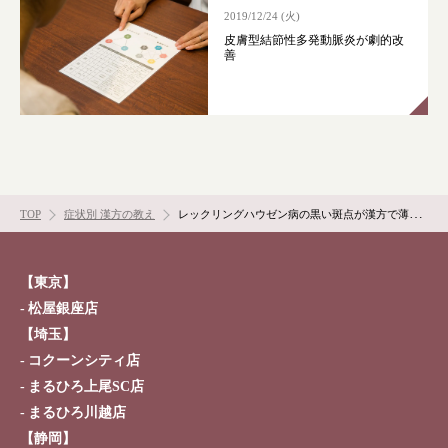
2019/12/24 (火)
皮膚型結節性多発動脈炎が劇的改
善
TOP
症状別 漢方の教え
レックリングハウゼン病の黒い斑点が漢方で薄くなった！
【東京】
松屋銀座店
【埼玉】
コクーンシティ店
まるひろ上尾SC店
まるひろ川越店
【静岡】