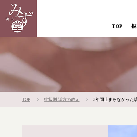
TOP
根
TOP
症状別 漢方の教え
3年間止まらなかった