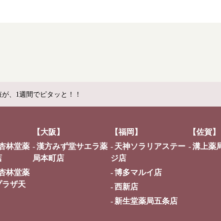
咳が、1週間でピタッと！！
【大阪】
【福岡】
【佐賀】
杏林堂薬
漢方みず堂サエラ薬
天神ソラリアステー
溝上薬
店
局本町店
ジ店
杏林堂薬
博多マルイ店
プラザ天
西新店
新生堂薬局五条店