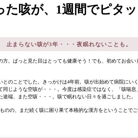
った咳が、1週間でピタ
止まらない咳が3年・・・夜眠れないことも。
根本から身体を整えるとは
性の方。ぱっと見た目はとっても健康そう！でも、初めてお会い
症状別 漢方の教え
いとのことでした。きっかけは4年前。咳が出始めて病院にい
て同じような空咳が・・・。今度は感染症ではなく、「咳喘息
た途端、また空咳・・・。咳で眠れない日々を過ごしました。
店舗を探す
ったものの、まだ続く咳に困り果て本格的な漢方をということで
ず堂とは
企業情報
せ
イベント・講座