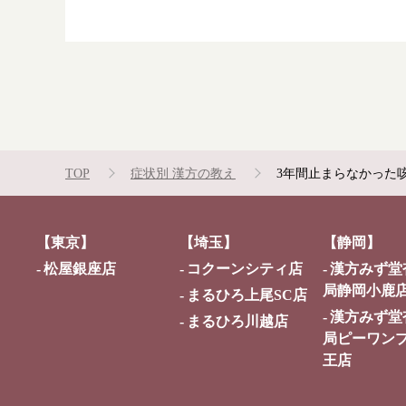
TOP
症状別 漢方の教え
3年間止まらなかった
【東京】
【埼玉】
【静岡】
松屋銀座店
コクーンシティ店
漢方みず堂
局静岡小鹿
まるひろ上尾SC店
漢方みず堂
まるひろ川越店
局ピーワン
王店