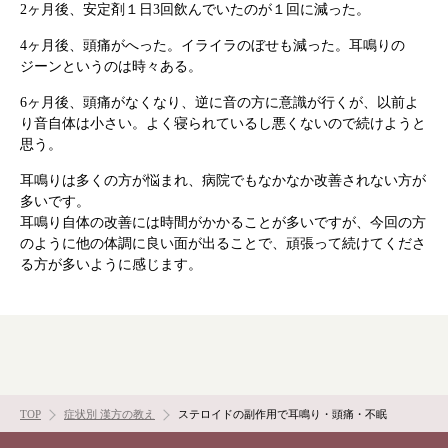
2ヶ月後、安定剤１日3回飲んでいたのが１回に減った。
4ヶ月後、頭痛がへった。イライラのぼせも減った。耳鳴りの
ジーンというのは時々ある。
根本から身体を整えるとは
6ヶ月後、頭痛がなくなり、逆に音の方に意識が行くが、以前よ
り音自体は小さい。よく寝られているし悪くないので続けようと
症状別 漢方の教え
思う。
耳鳴りは多くの方が悩まれ、病院でもなかなか改善されない方が
店舗を探す
多いです。
耳鳴り自体の改善には時間がかかることが多いですが、今回の方
のように他の体調に良い面が出ることで、頑張って続けてくださ
漢方みず堂とは
企業情報
る方が多いように感じます。
お知らせ
イベント・講座
漢方を知る
皆様からのご質問
採用情報
オンラインショップ
TOP
症状別 漢方の教え
ステロイドの副作用で耳鳴り・頭痛・不眠
お問い合わせ