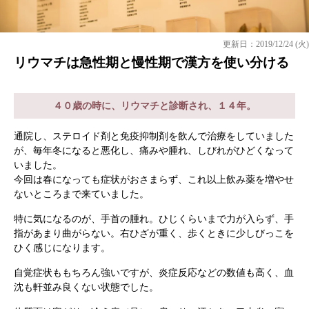
更新日：2019/12/24 (火)
リウマチは急性期と慢性期で漢方を使い分ける
４０歳の時に、リウマチと診断され、１４年。
通院し、ステロイド剤と免疫抑制剤を飲んで治療をしていました
が、毎年冬になると悪化し、痛みや腫れ、しびれがひどくなって
いました。
今回は春になっても症状がおさまらず、これ以上飲み薬を増やせ
ないところまで来ていました。
特に気になるのが、手首の腫れ。ひじくらいまで力が入らず、手
指があまり曲がらない。右ひざが重く、歩くときに少しびっこを
ひく感じになります。
自覚症状ももちろん強いですが、炎症反応などの数値も高く、血
沈も軒並み良くない状態でした。