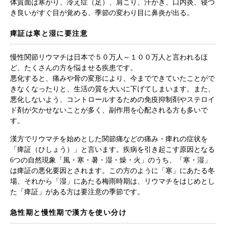
体質面は寒がり、冷え症（足）、肩こり、汗かき、口内炎、寝つ
き良いがすぐ目が覚める、季節の変わり目に鼻炎が出る。
痺証は寒と湿に要注意
慢性関節リウマチは日本で５０万人～１００万人と言われるほ
ど、たくさんの方を悩ませる疾患です。
悪化すると、痛みや骨の変形により、今までできていたことがで
きなくなったりと、生活の質を大いに下げてしまいます。また、
悪化しないよう、コントロールするための免疫抑制剤やステロイ
ド剤が欠かせないことが多く、副作用を心配される方も多いで
す。
漢方でリウマチを始めとした関節痛などの痛み・痺れの症状を
「痺証（ひしょう）」と言います。疾病を引き起こす原因となる
6つの自然現象「風・寒・暑・湿・燥・火」のうち、「寒・湿」
は痺証の悪化要因とされます。この方のように「寒」にあたる冬
場、それから「湿」にあたる梅雨時期は、リウマチをはじめとし
た「痺証」がある方は要注意の季節です。
急性期と慢性期で漢方を使い分け