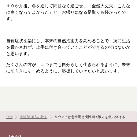
漢方みず堂とは
企業情報
１０か月後、冬を通して問題なく過ごせ、「全然大丈夫、こんな
に良くなってよかった」と、お帰りになる足取りも軽かったで
お知らせ
イベント・講座
す。
漢方を知る
皆様からのご質問
採用情報
オンラインショップ
自覚症状を楽にし、本来の自然治癒力を高めることで、病に生活
を脅かされず、上手に付き合っていくことができるのではないか
と思います。
お問い合わせ
たくさんの方が、いつまでも自分らしく生きられるように、未来
に前向きにすすめるように、応援していきたいと思います。
TOP
症状別 漢方の教え
リウマチは急性期と慢性期で漢方を使い分ける