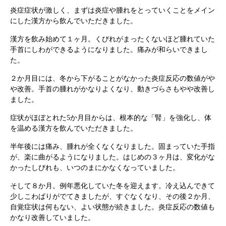
炎症症状が激しく、まずは炎症や腫れをとっていくことをメイン
にした漢方から飲んでいただきました。
漢方を飲み始めて１ヶ月。くびれがまったくないほど腫れていた
手首にしわができるようになりました。痛みが和らいできまし
た。
２か月目には、冬から下がることがなかった炎症反応の数値がや
や改善。手首の腫れがかなりよくなり、動きづらさもやや改善し
ました。
症状がほぼとれた5か月目からは、根本的な「腎」を強化し、体
を温める漢方を飲んでいただきました。
半年後には痛み、腫れが全くなくなりました。固まっていた手指
根本から身体を整えるとは
が、楽に曲がるようになりました。はじめの３ヶ月は、変化がな
かったしびれも、いつのまにかなくなっていました。
症状別 漢方の教え
そして８か月。例年悪化していた冬を迎えます。冷え込んできて
少しこわばりがでてきましたが、すぐなくなり、その後２か月、
店舗を探す
自覚症状は何もない、よい状態が続きました。炎症反応の数値も
かなり改善していました。