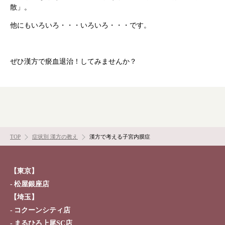
散」。
他にもいろいろ・・・いろいろ・・・です。
ぜひ漢方で瘀血退治！してみませんか？
TOP
症状別 漢方の教え
漢方で考える子宮内膜症
【東京】
松屋銀座店
【埼玉】
コクーンシティ店
まるひろ上尾SC店