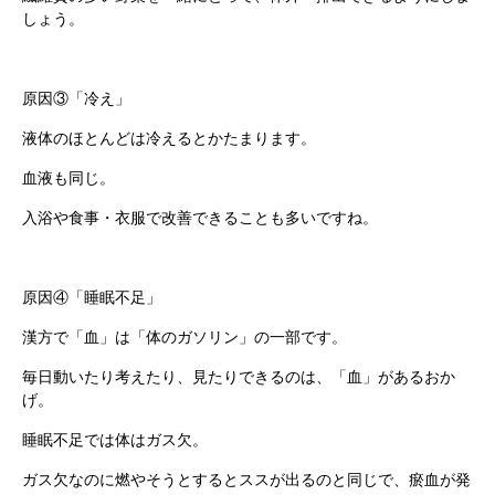
しょう。
原因③「冷え」
液体のほとんどは冷えるとかたまります。
血液も同じ。
入浴や食事・衣服で改善できることも多いですね。
根本から身体を整えるとは
原因④「睡眠不足」
症状別 漢方の教え
漢方で「血」は「体のガソリン」の一部です。
毎日動いたり考えたり、見たりできるのは、「血」があるおか
店舗を探す
げ。
睡眠不足では体はガス欠。
漢方みず堂とは
企業情報
ガス欠なのに燃やそうとするとススが出るのと同じで、瘀血が発
お知らせ
イベント・講座