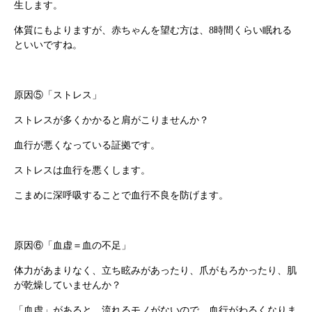
生します。
漢方を知る
皆様からのご質問
体質にもよりますが、赤ちゃんを望む方は、8時間くらい眠れる
といいですね。
採用情報
オンラインショップ
お問い合わせ
原因⑤「ストレス」
ストレスが多くかかると肩がこりませんか？
血行が悪くなっている証拠です。
ストレスは血行を悪くします。
こまめに深呼吸することで血行不良を防げます。
原因⑥「血虚＝血の不足」
体力があまりなく、立ち眩みがあったり、爪がもろかったり、肌
が乾燥していませんか？
「血虚」があると、流れるモノがないので、血行がわるくなりま