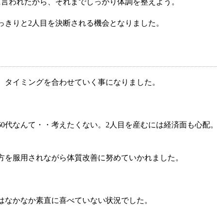
店舗を探す
に言われたから、それまでしっかり体調を整えよう。
っきりと2人目を決断される機会となりました。
ず堂とは
企業情報
せ
イベント・講座
知る
皆様からのご質問
ず、タイミングを合わせていく事になりました。
報
オンラインショップ
は60代なんて・・考えたくない。2人目を産むには経済面も心
お問い合わせ
方を服用されながら体質改善に努めていかれました。
はなかなか素直に喜べていない状況でした。