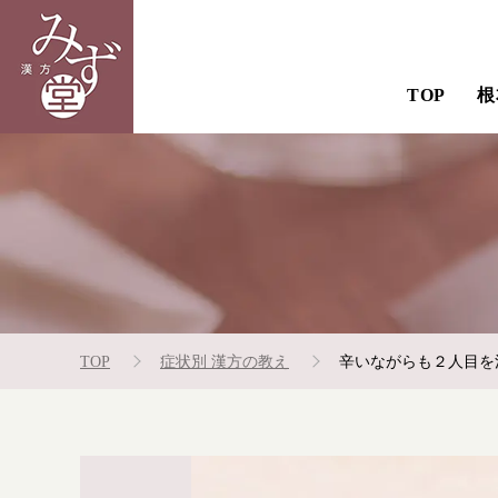
TOP
根
TOP
症状別 漢方の教え
辛いながらも２人目を