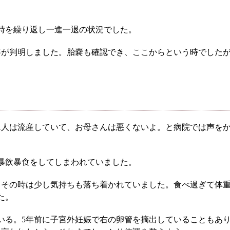
時を繰り返し一進一退の状況でした。
事が判明しました。胎嚢も確認でき、ここからという時でしたが
人に1人は流産していて、お母さんは悪くないよ。と病院では声
暴飲暴食をしてしまわれていました。
根本から身体を整えるとは
、その時は少し気持ちも落ち着かれていました。食べ過ぎて体
た。
症状別 漢方の教え
いる。5年前に子宮外妊娠で右の卵管を摘出していることもあ