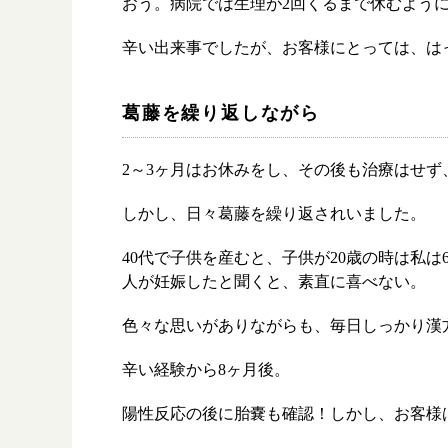
おう。病院では生理が2回くるまで休むよう
辛い出来事でしたが、お客様にとっては、は
漢方み
葛藤を繰り返しながら
お知ら
漢方を
2～3ヶ月はお休みをし、その後も治療はせ
採用情
しかし、日々葛藤を繰り返されいました。
40代で子供を産むと、子供が20歳の時は私
人が妊娠したと聞くと、素直に喜べない。
色々な思いがありながらも、毎日しっかり漢
辛い経験から8ヶ月後。
陽性反応の後に胎嚢も確認！しかし、お客様