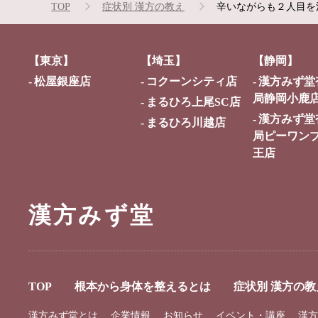
TOP
症状別 漢方の教え
辛いながらも２人目を
【東京】
【埼玉】
【静岡】
松屋銀座店
コクーンシティ店
漢方みず堂
局静岡小鹿
まるひろ上尾SC店
漢方みず堂
まるひろ川越店
局ピーワン
王店
漢方みず堂
TOP
根本から身体を整えるとは
症状別 漢方の教
漢方みず堂とは
企業情報
お知らせ
イベント・講座
漢方