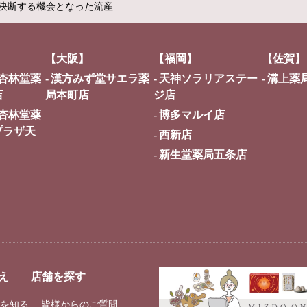
決断する機会となった流産
【大阪】
【福岡】
【佐賀】
杏林堂薬
漢方みず堂サエラ薬
天神ソラリアステー
溝上薬
店
局本町店
ジ店
杏林堂薬
博多マルイ店
プラザ天
西新店
新生堂薬局五条店
え
店舗を探す
を知る
皆様からのご質問