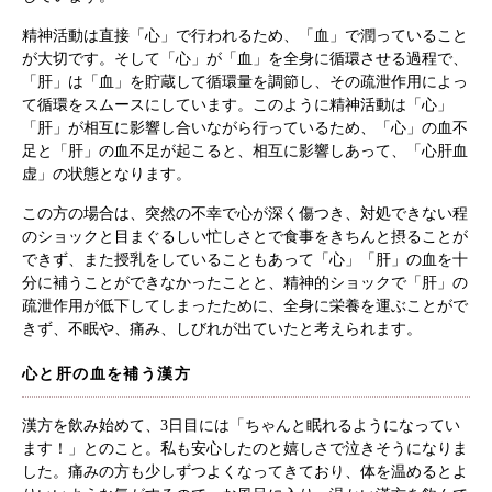
精神活動は直接「心」で行われるため、「血」で潤っていること
が大切です。そして「心」が「血」を全身に循環させる過程で、
「肝」は「血」を貯蔵して循環量を調節し、その疏泄作用によっ
て循環をスムースにしています。このように精神活動は「心」
「肝」が相互に影響し合いながら行っているため、「心」の血不
足と「肝」の血不足が起こると、相互に影響しあって、「心肝血
虚」の状態となります。
この方の場合は、突然の不幸で心が深く傷つき、対処できない程
のショックと目まぐるしい忙しさとで食事をきちんと摂ることが
できず、また授乳をしていることもあって「心」「肝」の血を十
分に補うことができなかったことと、精神的ショックで「肝」の
疏泄作用が低下してしまったために、全身に栄養を運ぶことがで
きず、不眠や、痛み、しびれが出ていたと考えられます。
心と肝の血を補う漢方
漢方を飲み始めて、3日目には「ちゃんと眠れるようになってい
ます！」とのこと。私も安心したのと嬉しさで泣きそうになりま
した。痛みの方も少しずつよくなってきており、体を温めるとよ