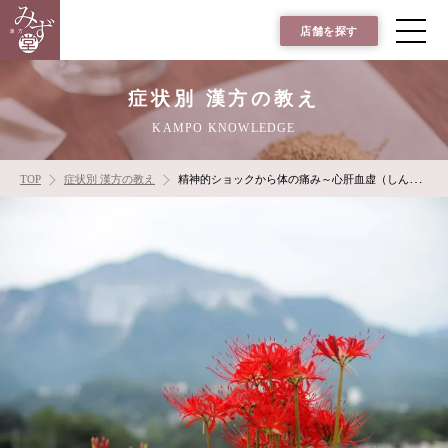
店舗を探す
症状別 漢方の教え
KAMPO KNOWLEDGE
TOP
症状別 漢方の教え
精神的ショックから体の痛み～心肝血虚（しんかんけっきょ）～