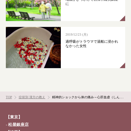
に
2019/12/23 (月)
過呼吸がトラウマで湯船に浸かれ
なかった女性
TOP
症状別 漢方の教え
精神的ショックから体の痛み～心肝血虚（しんかんけっきょ）～
【東京】
松屋銀座店