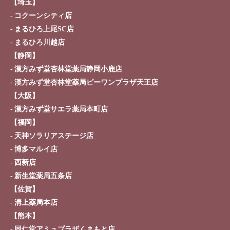
【埼玉】
コクーンシティ店
まるひろ上尾SC店
まるひろ川越店
【静岡】
漢方みず堂杏林堂薬局静岡小鹿店
漢方みず堂杏林堂薬局ピーワンプラザ天王店
【大阪】
漢方みず堂サエラ薬局本町店
【福岡】
天神ソラリアステージ店
博多マルイ店
西新店
新生堂薬局五条店
【佐賀】
溝上薬局本店
【熊本】
同仁堂アミュプラザくまもと店