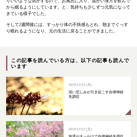
りいいような気がするので、お風呂に入り、温かい漢方を飲んで
から眠るようにしています。と、気持ちも少しずつ元気になって
きている様子でした。
根本から身体を整えるとは
そして2週間後には、すっかり体の不快感もとれ、朝までぐっす
症状別 漢方の教え
り眠れるようになり、元の生活に戻ることができました。
店舗を探す
この記事を読んでいる方は、以下の記事も読んで
漢方みず堂とは
企業情報
います
お知らせ
イベント・講座
2019/12/23 (月)
漢方を知る
皆様からのご質問
深い悲しみが引き起こす自律神経
失調症
採用情報
オンラインショップ
お問い合わせ
2019/12/23 (月)
地震がきっかけで自律神経失調症