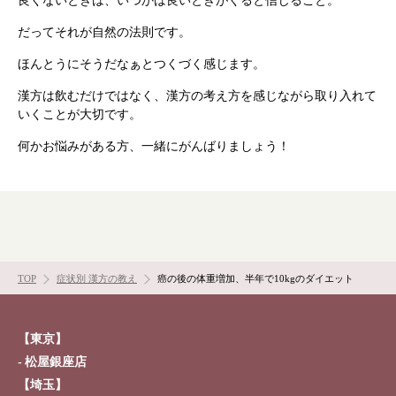
良くないときは、いつかは良いときがくると信じること。
お知らせ
イベント・講座
だってそれが自然の法則です。
漢方を知る
皆様からのご質問
ほんとうにそうだなぁとつくづく感じます。
採用情報
オンラインショップ
漢方は飲むだけではなく、漢方の考え方を感じながら取り入れて
いくことが大切です。
お問い合わせ
何かお悩みがある方、一緒にがんばりましょう！
TOP
症状別 漢方の教え
癌の後の体重増加、半年で10kgのダイエット
【東京】
松屋銀座店
【埼玉】