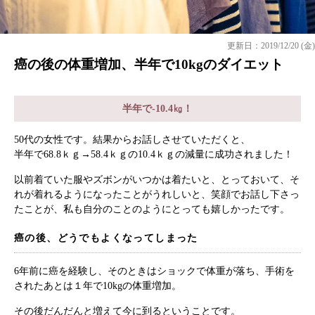
更新日：2019/12/20 (金)
癌の後の体重増加、半年で10kgのダイエット
半年で-10.4㎏！
50代の女性です。結果からお話しさせていただくと、
半年で68.8ｋｇ→58.4ｋｇの10.4ｋｇの減量に成功されました！
以前着ていた服やズボンがいつかは着たいと、とっておいて、そ
れが着れるようになったことがうれしいと、笑顔でお話し下さっ
たことが、私も自分のことのようにとっても嬉しかったです。
癌の後、どうでもよくなってしまった
6年前に癌を経験し、そのときはショックで体重が落ち、手術を
されたあとは１年で10kgの体重増加。
その後だんだんと増えて今に到るということです。