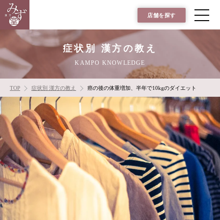
店舗を探す
症状別 漢方の教え
KAMPO KNOWLEDGE
TOP
症状別 漢方の教え
癌の後の体重増加、半年で10kgのダイエット