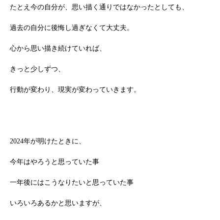
たとえ今の自分が、思い描く通りではなかったとしても、
過去の自分に後悔し過ぎなくて大丈夫。
心から思い描き続けていれば、
根本から身体を整えるとは
きっと少しずつ、
行動が変わり、現実が変わっていきます。
症状別 漢方の教え
店舗を探す
2024年が明けたときに、
漢方みず堂とは
企業情報
今年はやろうと思っていた事
お知らせ
イベント・講座
漢方を知る
皆様からのご質問
一年後にはこうなりたいと思っていた事
採用情報
オンラインショップ
いろいろあるかと思いますが、