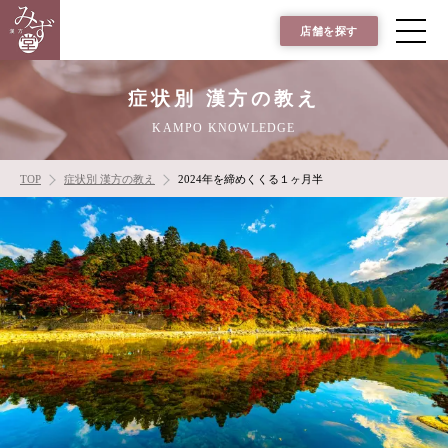
店舗を探す
症状別 漢方の教え
KAMPO KNOWLEDGE
TOP
症状別 漢方の教え
2024年を締めくくる１ヶ月半