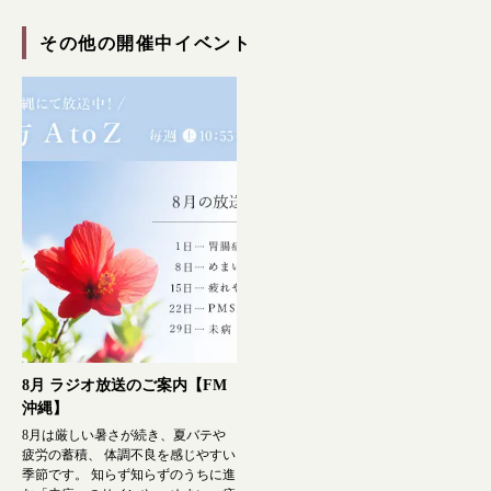
その他の開催中イベント
根本から身体を整えるとは
症状別 漢方の教え
店舗を探す
8月 ラジオ放送のご案内【FM
漢方みず堂とは
企業情報
沖縄】
お知らせ
イベント・講座
8月は厳しい暑さが続き、夏バテや
疲労の蓄積、 体調不良を感じやすい
漢方を知る
皆様からのご質問
季節です。 知らず知らずのうちに進