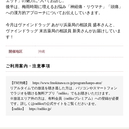
エット」の魅力についてお話し。
後半は、梅雨時期に増えるお悩み「神経痛・リウマチ」「頭痛」
への漢方的アプローチについてお伝えしていきます。
今月はヴァインドラッグ あがり浜薬局の相談員 盛本さんと、
ヴァインドラッグ 末吉薬局の相談員 新美さんがお届けしていま
す！
開催地区
沖縄
ご利用案内・注意事項
【FM沖縄】
https://www.fmokinawa.co.jp/program/kanpo-atoz/
リアルタイムでの放送を聴き逃した方は、パソコンやスマートフォン
でラジオを聴ける無料アプリ『radiko』でもお聴きいただけます。
※放送エリア外の方は、有料会員（radikoプレミアム）への登録が必要
です。詳しくはradikoの公式サイトをご覧くださいませ。
【radiko】
https://radiko.jp/