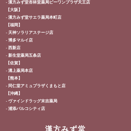
漢方みず堂杏林堂薬局ピーワンプラザ天王店
【大阪】
漢方みず堂サエラ薬局本町店
【福岡】
天神ソラリアステージ店
博多マルイ店
西新店
新生堂薬局五条店
【佐賀】
溝上薬局本店
【熊本】
同仁堂アミュプラザくまもと店
【沖縄】
ヴァインドラッグ末吉薬局
浦添パルコシティ店
漢方みず堂