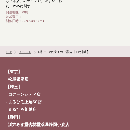
む「未病」のサインや、 めまい・疲
採用情報
オンラインショップ
れ・PMSに関す...
開催地区：
沖縄
参加費用：
-
開催日時：
2026/08/08 (土)
お問い合わせ
TOP
イベント
6月 ラジオ放送のご案内【FM沖縄】
【東京】
松屋銀座店
【埼玉】
コクーンシティ店
まるひろ上尾SC店
まるひろ川越店
【静岡】
漢方みず堂杏林堂薬局静岡小鹿店