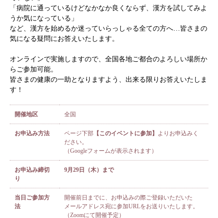
「病院に通っているけどなかなか良くならず、漢方を試してみよ
うか気になっている」
など、漢方を始めるか迷っていらっしゃる全ての方へ…皆さまの
気になる疑問にお答えいたします。
オンラインで実施しますので、全国各地ご都合のよろしい場所か
らご参加可能。
皆さまの健康の一助となりますよう、出来る限りお答えいたしま
す！
開催地区
全国
お申込み方法
ページ下部
【このイベントに参加】
よりお申込みく
ださい。
（Googleフォームが表示されます）
お申込み締切
9月29日（木）まで
り
当日ご参加方
開催前日までに、お申込みの際ご登録いただいた
法
メールアドレス宛に参加URLをお送りいたします。
（Zoomにて開催予定）