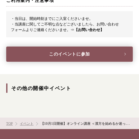
ご利用案内・注意事項
漢方みず堂とは
企業情報
お知らせ
イベント・講座
・当日は、開始時刻までにご入室くださいませ。
・当講座に関してご不明な点などございましたら、お問い合わせ
漢方を知る
皆様からのご質問
フォームよりご連絡くださいませ。
⇒
【お問い合わせ】
採用情報
オンラインショップ
このイベントに参加
お問い合わせ
その他の開催中イベント
TOP
イベント
【10月1日開催】オンライン講座 ＜漢方を始めるか迷っている方へ…気になる疑問にお答えします！＞