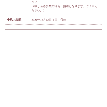
さい。
（申し込み多数の場合、抽選となります。ご了承く
ださい。）
申込み期限
2021年12月12日（日）必着
根本から身体を整えるとは
症状別 漢方の教え