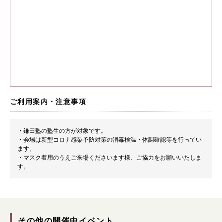
店舗を探す
漢方みず堂とは
企業情報
お知らせ
イベント・講座
漢方を知る
皆様からのご質問
ご利用案内・注意事項
採用情報
オンラインショップ
・鎌田塾の塾生の方が対象です。
お問い合わせ
・会場は新型コロナ感染予防対策の消毒検温・体調確認等を行ってい
ます。
・マスク着用のうえご来場くださいます様、ご協力をお願いいたしま
す。
その他の開催中イベント