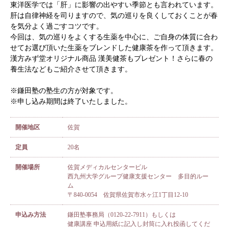
東洋医学では「肝」に影響の出やすい季節とも言われています。
肝は自律神経を司りますので、気の巡りを良くしておくことが春
を気分よく過ごすコツです。
今回は、気の巡りをよくする生薬を中心に、ご自身の体質に合わ
せてお選び頂いた生薬をブレンドした健康茶を作って頂きます。
漢方みず堂オリジナル商品 漢美健茶もプレゼント！さらに春の
養生法などもご紹介させて頂きます。
※鎌田塾の塾生の方が対象です。
※申し込み期間は終了いたしました。
開催地区
佐賀
定員
20名
開催場所
佐賀メディカルセンタービル
西九州大学グループ健康支援センター 多目的ルー
ム
〒840-0054 佐賀県佐賀市水ヶ江1丁目12-10
申込み方法
鎌田塾事務局（0120-22-7911）もしくは
健康講座 申込用紙に記入し封筒に入れ投函してくだ