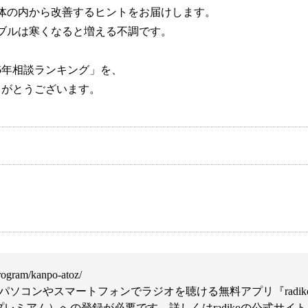
体の内から改善するヒントをお届けします。
ブルは寒くなると増える不調です。
25年相談ランキング」を、
りがとうございます。
根本から身体を整えるとは
症状別 漢方の教え
店舗を探す
ず堂とは
企業情報
rogram/kanpo-atoz/
ソコンやスマートフォンでラジオを聴ける無料アプリ『radi
せ
イベント・講座
oプレミアム）への登録が必要です。詳しくはradikoの公式サ