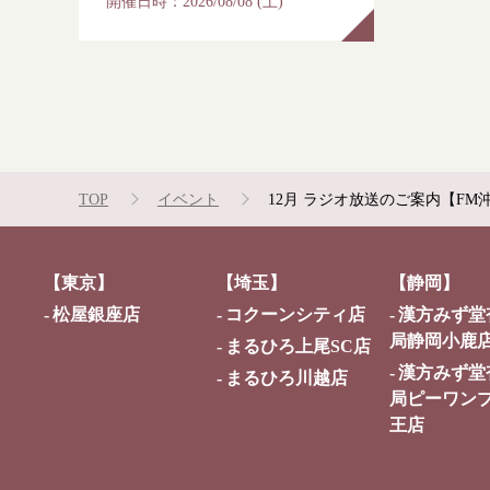
開催日時：
2026/08/08 (土)
TOP
イベント
12月 ラジオ放送のご案内【FM
【東京】
【埼玉】
【静岡】
松屋銀座店
コクーンシティ店
漢方みず堂
局静岡小鹿
まるひろ上尾SC店
漢方みず堂
まるひろ川越店
局ピーワン
王店