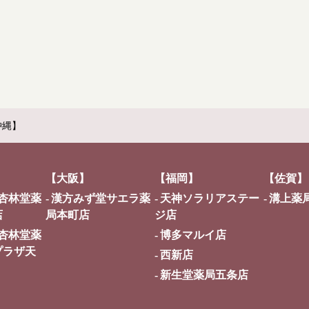
沖縄】
【大阪】
【福岡】
【佐賀】
杏林堂薬
漢方みず堂サエラ薬
天神ソラリアステー
溝上薬
店
局本町店
ジ店
杏林堂薬
博多マルイ店
プラザ天
西新店
新生堂薬局五条店