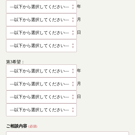
年
月
日
第3希望：
年
月
日
根本から身体を整えるとは
ご相談内容
(必須)
症状別 漢方の教え