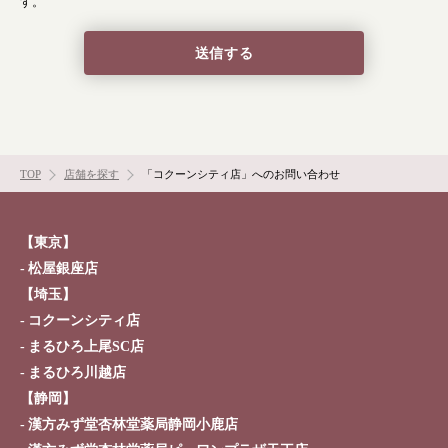
す。
症状別 漢方の教え
店舗を探す
漢方みず堂とは
企業情報
お知らせ
イベント・講座
TOP
店舗を探す
「コクーンシティ店」へのお問い合わせ
漢方を知る
皆様からのご質問
採用情報
オンラインショップ
【東京】
松屋銀座店
【埼玉】
お問い合わせ
コクーンシティ店
まるひろ上尾SC店
まるひろ川越店
【静岡】
漢方みず堂杏林堂薬局静岡小鹿店