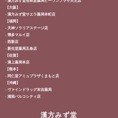
漢方みず堂杏林堂薬局ピーワンプラザ天王店
【大阪】
漢方みず堂サエラ薬局本町店
【福岡】
天神ソラリアステージ店
博多マルイ店
西新店
新生堂薬局五条店
【佐賀】
溝上薬局本店
【熊本】
同仁堂アミュプラザくまもと店
【沖縄】
ヴァインドラッグ末吉薬局
浦添パルコシティ店
漢方みず堂