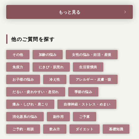
症状別 漢方の教え
もっと見る
店舗を探す
漢方みず堂とは
企業情報
他のご質問を探す
お知らせ
イベント・講座
その他
加齢の悩み
女性の悩み・妊活・産後
漢方を知る
皆様からのご質問
免疫力
にきび・肌荒れ
生活習慣病
採用情報
オンラインショップ
お子様の悩み
冷え性
アレルギー・皮膚・咳
お問い合わせ
だるい・疲れやすい・息切れ
季節の悩み
痛み・しびれ・肩こり
自律神経・ストレス・めまい
消化器系の悩み
副作用
ご予算
ご予約・相談
飲み方
ダイエット
基礎知識